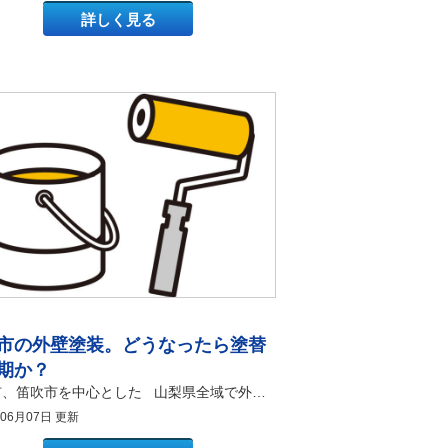
詳しく見る
市の外壁塗装。どうなったら塗替
期か？
甲府市、笛吹市を中心とした 山梨県全域で外壁塗装・ 屋根塗装工事を承っております 有限会社アマノ塗装店 こんにちは。 山梨・甲府市の塗り替え専門店、アマノ塗装店です！！ いつもブログをお読みいただき、ありがとうございます。 笛吹市にお住まいの皆様は、ご自宅の外壁を見て「そろそろ塗り替えた方がいいのかな？」「まだ大丈夫かな？」と悩むことはありませんか。大切な我が家だからこそ、適切なメンテナンスのタイミングを見極めるのは非常に難しいものです。 この記事では、笛吹市で外壁塗装を検討している方に向けて、外壁塗装を行うべき一般的な時期や、建物の具体的な劣化サインについて詳しく解説します。 この記事を読むことで、外壁塗装が必要な時期の目安や、今すぐ塗り替えをすべき危険な状態のセルフチェック方法が分かります。 笛吹市で屋根塗装・外壁塗装を検討中の方はぜひ最後まで読んでみてください！ 一般的にどんな時に外壁塗装を検討するか？笛吹市での目安 外壁塗装を検討する最初のきっかけは、一般的に「新築からの経過年数」です。多くの塗装会社や建材メーカーは、最初の塗り替え時期として「約10年」を推奨しています。10年が経過すると、紫外線や雨風の影響によって、外壁の表面を保護している塗膜の寿命が切れてしまうためです。 特に笛吹市は、夏場に気温が高くなりやすく、強い日差しが外壁に降り注ぎます。一方で、冬場は冷え込みが厳しく、寒暖差が激しい地域です。このような過酷な気候環境にある笛吹市では、外壁が受けるダメージが大きいため、10年という節目を意識して外壁塗装の計画を立てる方が非常に多くいらっしゃいます。 築10年が外壁塗装の目安になる理由と笛吹市での実例 外壁塗装において築10年が標準的な目安とされる理由は、一般的な塗料の耐久年数が10年前後だからです。新築時に使われている塗料は、10年が経過する頃には防水性がほとんど失われてしまいます。 私たちが実際に笛吹市石和町のご自宅を調査した際も、築11年で初めての外壁塗装を迎えたお客様がいらっしゃいました。そのお客様のご自宅は、一見すると綺麗に見えましたが、詳しく触ってみると塗膜が完全に消耗している状態でした。 このように、目立つひび割れがなくても、築10年を過ぎたら建物を守るために外壁塗装を検討するべきタイミングと言えます。 季節や天候から考える外壁塗装に最適な時期 外壁塗装を行う時期は、築年数だけでなく、施工を行う季節や天候も重要な要素になります。塗装工事をスムーズに進めるためには、雨が少なく、気温が安定している季節を選ぶことが理想的です。 笛吹市で外壁塗装を行う場合、春（3月〜5月）や秋（9月〜11月）は非常に人気がある季節です。春や秋は空気が乾燥しており、塗料が乾きやすいため、工事がスケジュール通りに進みやすいというメリットがあります。 過去に笛吹市で秋に施工した現場では、毎日天候に恵まれ、予定よりも2日早く高品質な外壁塗装を仕上げることができました。雨天が続くと工期が延びてしまうため、天候が安定した季節を選ぶことは外壁塗装の成功に繋がります。 どんな状態なら、笛吹市で外壁塗装をすぐに始めた方がいいか？ 築年数に関わらず、外壁の表面に特定の劣化サインが現れた場合は、すぐに外壁塗装を始める必要があります。外壁の劣化を放置すると、建物の隙間から雨水が侵入し、柱や土台を腐らせてしまう原因になるからです。 建物の寿命を縮めないためには、日頃から外壁の状態を観察し、危険なサインを見逃さないことが大切です。ここからは、今すぐ外壁塗装を検討すべき代表的な劣化の症状を具体的に紹介します。 壁に触ると白い粉がつくチョーキング現象 外壁塗装を検討すべき代表的なサインの1つ目が、外壁に触れたときに手に白い粉がつく「チョーキング現象」です。チョーキング現象は、紫外線によって塗料の中の成分が分解され、粉状になって表面に出てきてしまう現象を指します。 この白い粉は、外壁の防水性が完全に切れてしまっている証拠です。以前笛吹市で築12年の住宅を拝見した際、お客様が「壁を触ると手が白くなる」と心配されており、すぐに外壁塗装のご提案をいたしました。 チョーキング現象を放置すると、外壁材が直接雨水を吸収してしまい、建物の強度が低下するため、早めの外壁塗装が必要です。 外壁材の隙間にあるシーリングのひび割れや肉痩せ 外壁塗装と同時に確認すべき重要なポイントが、外壁材の隙間を埋めているゴム状の「シーリング（コーキング）」の劣化です。シーリングは、建物の揺れを吸収したり、隙間から水が侵入したりするのを防ぐ役割を持っています。 シーリングは、紫外線によって約5年から7年で劣化し、ひび割れや隙間ができる「肉痩せ」を起こします。笛吹市のご自宅を点検した際、シーリングが完全に剥がれて、中の下地が見えてしまっている状態を確認したことがあります。 隙間から雨水が入ると、壁の内部が結露してカビやシロアリが発生する原因になるため、シーリングの劣化を見つけたらすぐに外壁塗装を含めた補修を行いましょう。 外壁材自体に発生したひび割れ（クラック） 外壁の表面や、窓の四隅などに発生する「ひび割れ（クラック）」も、今すぐ外壁塗装を行うべき危険な状態です。ひび割れには、髪の毛ほどの細い「ヘアクラック」と、幅0.3ミリメートル以上の深い「構造クラック」があります。 特に幅0.3ミリメートル以上の深いひび割れは、雨水が確実に建物の内部へ侵入するため、緊急性の高い状態です。私が笛吹市八代町で調査した現場では、ひび割れを3年間放置した結果、室内のクロスにまで雨染みが広がってしまっていました。 雨漏りが発生すると、外壁塗装だけでなく大規模な大工工事が必要になり、費用が大幅に高くなってしまうため、小さなひび割れのうちに外壁塗装で埋めることが大切です。 カビやコケの繁殖による外壁の変色 外壁の北側や、日当たりの悪い場所に「カビ」や「コケ」が繁殖している状態も、外壁塗装のタイミングを示しています。カビやコケは、外壁の防水性が低下して、湿気が溜まりやすくなっている場所に発生します。 コケは常に水分を含んでいるため、外壁材を常に湿った状態にしてしまい、外壁の脆化を急激に進めてしまいます。笛吹市春日居町の川沿いにあるご自宅では、湿気が原因で緑色のコケが壁一面に広がっていました。 カビやコケは高圧洗浄できれいに洗い流した後、防カビ機能を持った塗料で外壁塗装を施すことで、長期間にわたって美観と耐久性を保つことができます。 まとめ 今回のコラムでは、笛吹市での外壁塗装について、検討すべき時期や具体的な劣化のサインについて詳しく解説いたしました。外壁塗装は、築10年前後という時期の目安だけでなく、チョーキング現象やシーリングのひび割れ、深いクラック、カビ・コケの発生といった建物のSOSサインを見逃さないことが非常に重要です。過酷な気候変化がある笛吹市だからこそ、定期的な点検と適切な時期の塗り替えが、大切なご自宅を長持ちさせる最大の秘訣となります。 笛吹市で屋根塗装・外壁塗装をご検討されている方は、是非この記事を参考にしてください！ 笛吹市で屋根塗装・外壁塗装ならアマノ塗装店へおまかせください！
年06月07日 更新