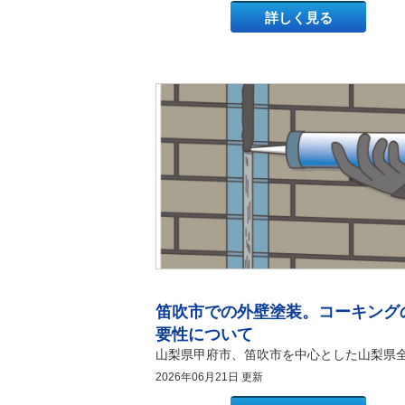
談
詳しく見る
豆
外
知
壁
笛吹市での外壁塗装。コーキング
識
塗
装
要性について
の
ご
2026年06月21日 更新
相
談