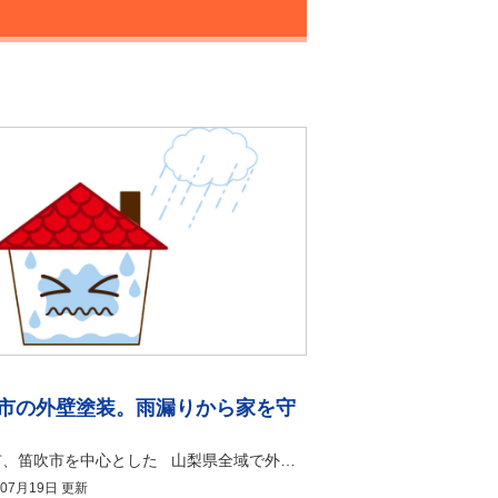
市の外壁塗装。雨漏りから家を守
甲府市、笛吹市を中心とした 山梨県全域で外壁塗装・ 屋根塗装工事を承っております 有限会社アマノ塗装店 こんにちは。 山梨・甲府市の塗り替え専門店、アマノ塗装店です！！ いつもブログをお読みいただき、ありがとうございます。 「大切な我が家の外壁にひび割れを見つけてしまったけれど、このまま放置しても大丈夫なのだろうか」「笛吹市は夏と冬の寒暖差が激しいけれど、外壁の傷みから雨漏りにつながらないか心配だ」というように、住まいの劣化や雨漏りへの不安を抱えている方は非常に多いのではないでしょうか。 この記事では、笛吹市の気候特性を踏まえた雨漏りの原因や、建物を守るために不可欠な外壁塗装によるメンテナンスの重要性について、詳しく解説します。 この記事を読むことで、住まいから雨漏りが発生する具体的なメカニズムや、適切な外壁塗装の時期、そして笛吹市で信頼できる塗装業者を選ぶための具体的な基準が明確に分かります。 現在、笛吹市周辺で屋根塗装や外壁塗装を検討中の方は、建物の寿命を延ばすための貴重な情報が詰まっていますので、ぜひ最後まで読んでみてください！ 雨漏り発生のメカニズム 特に笛吹市は、夏は非常に暑く、冬は厳しい寒さに見舞われる盆地特有の気候です。この激しい寒暖差により、建物のコンクリートやサイディングなどの外壁材は、日々わずかに膨張と収縮を繰り返しています。この繰り返しの動きが外壁材に負荷をかけ、年数の経過とともにひび割れを引き起こす大きな原因となります。 ひび割れた隙間から雨水が侵入すると、建物の柱や梁といった重要な構造体を腐食させ、最終的には大規模な雨漏りへと発展してしまいます。また、サッシの隙間を埋めるゴム状のシーリング材も、紫外線によって硬化し、ひび割れや隙間が生じやすい部分です。 外壁塗装の塗膜が劣化して防水性を失うと、外壁材そのものが直接雨水や紫外線のダメージを受けることになります。雨漏りを未然に防ぐためには、屋根だけでなく外壁全体の防水性能を維持することが極めて重要です。 実際に現地へ伺って診断を行ったところ、外壁を手で触ると白い粉が手につく「チョーキング現象」が全体に発生していました。チョーキング現象は、外壁塗装の塗膜が紫外線で分解され、防水効果が完全に切れていることを示す危険なサインです。さらに、日当たりの悪い北側の外壁には苔やカビがびっしりと繁殖しており、外壁材が常に水分を含んだ状態になっていました。 この住まいでは、サイディングボードの継ぎ目にあるシーリング材が完全に破断しており、数ミリメートルの隙間が空いている状態でした。もしこのまま外壁塗装を行わずに放置していれば、次の台風や大雨の際に、その隙間から建物内部へ雨水が侵入して確実に雨漏りが始まっていたはずです。 幸いにも、このタイミングで傷んだシーリング材をすべて打ち替え、高耐候性の塗料で外壁塗装を施したため、雨漏りを完全に防ぐことができました。外壁塗装の初期症状を放置せず、早めに対策を講じることが、住まいを長持ちさせるための最善の方法です。 適切な外壁塗装時期は？ 新築から約10年が経過すると、どんなに優れた外壁材であっても、表面の塗膜が劣化して雨水を弾く力が低下してしまいます。防水性が低下した外壁は水分を吸収しやすくなり、雨が降るたびに湿気を含み、晴れると乾燥するというサイクルを繰り返すことになります。この水分の吸収と乾燥の繰り返しにより、外壁材自体が反り返ったり、大きなひび割れが発生したりして、建物の強度が著しく低下します。 定期的な外壁塗装によるメンテナンスを行っていれば、わずか数ミリメートルの薄い塗膜が外壁材を強固にコーティングし、雨水の侵入をシャットアウトしてくれます。10年前後の周期で定期的に外壁塗装を繰り返すことは、一見すると大きな費用がかかるように思えますが、建物の寿命を30年、50年と大幅に延ばすことにつながります。 結果として、雨漏りが発生してから数百万円の莫大な費用をかけて大規模な修繕工事を行うよりも、定期的な外壁塗装を行うほうが、生涯の住居維持費を圧倒的に安く抑えることができます。 信頼できる塗装業者は、建物の診断時に屋根や外壁の状態を撮影し、具体的な数字や写真を用いた詳細な診断報告書を提示してくれます。また、笛吹市の厳しい寒暖差に耐えられるよう、耐候性の高いシリコン塗料やフッ素塗料、遮熱機能を持った塗料など、住まいの状況に合わせた最適な塗料を提案してくれるかどうかも見極めるポイントです。 アマノ塗装店では、外壁塗装の工事が完了した後のアフターフォローや定期点検にも力を注いでいます。定期的にお住まいの状態をチェックすることで、万が一小さなひび割れや塗膜の異常が見つかった場合でも、雨漏りに発展する前の段階で迅速に補修対応を行うことが可能です。 丁寧な施工を行う地元の外壁塗装業者と長く付き合うことは、大切な資産である我が家の価値を維持し、家族が安心して暮らせる環境を守り続けるための最も確実な選択肢となります。 まとめ 笛吹市の激しい寒暖差を伴う気候環境の中では、外壁のひび割れやシーリング材の劣化を放置することが、深刻な雨漏りを引き起こす直接的な引き金となってしまいます。チョーキング現象やカビの発生といった外壁の小さなサインを見逃さず、築10年前後を目安に定期的な外壁塗装によるメンテナンスを行うことが、建物の寿命を延ばす最も効果的な方法です。 確かな技術を持った地元の専門業者による外壁塗装と定期的な点検を取り入れて、大切な我が家を雨漏りのリスクからしっかりと守りましょう。 笛吹市で屋根塗装・外壁塗装をご検討されている方は、是非この記事を参考にしてください！ 笛吹市で屋根塗装・外壁塗装ならアマノ塗装店へおまかせください！
年07月19日 更新