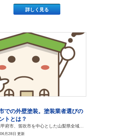
詳しく見る
市での外壁塗装。塗装業者選びの
ントとは？
山梨県甲府市、笛吹市を中心とした山梨県全域で外壁塗装・ 屋根塗装工事を承っております 有限会社アマノ塗装店 こんにちは。 山梨・甲府市の塗り替え専門店、アマノ塗装店です！！ いつもブログをお読みいただき、ありがとうございます。 甲府市でマイホームをお持ちの皆様、そろそろ外壁の汚れやひび割れが気になっていませんか。「外壁塗装をしたいけれど、甲府市にはたくさんの塗装業者があってどこに頼めばいいのかわからない」「手抜き工事をする悪質な業者に騙されたくない」と、業者選びに不安を感じている方は非常に多いです。大切なお住まいを守るためのメンテナンスですから、絶対に失敗したくないと思うのは当然のことです。 そこで今回は、甲府市における外壁塗装の業者選びで失敗しないための重要ポイントを徹底的に解説します。この記事では、甲府市周辺に存在する塗装業者の種類やそれぞれのメリット・デメリット、そして信頼できる優良業者を見極めるための具体的な基準が丸ごとわかります。この記事は、甲府市で初めて外壁塗装を検討している方や、前回の塗り替えで後悔した経験がある方に向けた内容です。屋根塗装・外壁塗装を検討中の方はぜひ最後まで読んでみてください！ どんな塗装業者があるのか？ 甲府市内で外壁塗装を依頼できる窓口には、いくつかの異なる業態が存在します。外壁塗装の相談先は、主に大手ハウスメーカー、地域の工務店、そして私たちのような塗装専門店の3つに分類されます。それぞれの会社によって、工事の進め方や職人の手配方法には大きな違いがあります。 甲府市の外壁塗装における業者の種類 甲府市で外壁塗装を展開する業者は、施工の仕組みによって特徴が分かれます。全国展開しているハウスメーカーは、ブランド力と安心感が最大の特徴です。地元の工務店は、住まいのリフォーム全般を幅広く相談できる身近さが強みです。そして塗装専門店は、自社に所属する職人が直接施工を行うため、中間マージン（仲介手数料）が発生しない仕組みを持っています。 それぞれの塗装業者の特徴とは？ 甲府市で外壁塗装を成功させるためには、それぞれの業者の特徴とメリット・デメリットを深く理解することが欠かせません。なぜなら、業者の形態によって工事の金額や仕上がりの品質に大きな差が生まれるからです。 大手ハウスメーカーに外壁塗装を依頼する特徴 大手ハウスメーカーに外壁塗装を依頼する最大のメリットは、高いブランド力による安心感と保証体制の充実度です。家を建てたメーカーであれば、建物の構造を完全に把握しているため、スムーズに話が進みます。しかし、大手ハウスメーカーは実際の塗装工事を下請けの塗装業者に丸投げすることが一般的です。そのため、下請け業者への仲介手数料が上乗せされ、甲府市内の相場よりも工事費用が30％から50％ほど高くなるというデメリットがあります。 地域の工務店に外壁塗装を依頼する特徴 地域の工務店に外壁塗装を依頼するメリットは、地域密着型ならではのフットワークの軽さと、住まい全体の修繕を一緒に頼める点です。大工仕事や水回りのリフォームと同時に外壁塗装を行いたい場合には、非常に便利な相談先となります。ただし、工務店も塗装の専門家ではないため、実際の施工は外部の塗装職人に外注するケースが多いです。工務店の担当者が塗装の専門知識を深く持っていない場合、細かい要望が現場の職人に伝わりにくいというデメリットが存在します。 地元の塗装専門店に外壁塗装を依頼する特徴 地元の塗装専門店に外壁塗装を依頼するメリットは、高い施工品質と適正価格を両立できる点です。自社の職人が直接工事を行う「自社施工」の専門店であれば、中間マージンが一切発生しません。そのため、ハウスメーカーと同じグレードの塗料を使用しても、工事費用を大幅に抑えることが可能です。実際に私自身の経験ですが、ハウスメーカーで200万円と見積もられた甲府市内のお客様宅を、私たちが130万円で同等以上の高品質な塗り替えを行い、大変喜ばれたエピソードがあります。デメリットとしては、会社の規模が小さい場合が多く、知名度の面で不安を感じる方がいる点です。 塗装業者を選ぶポイントとは？ 甲府市で満足のいく外壁塗装を行うためには、見積書の細かさ、保有資格、そして地域での施工実績という3つのポイントを厳しくチェックする必要があります。これらの基準をクリアしている業者を選ぶことで、手抜き工事などのトラブルを未然に防ぐことができます。 見積書の内容が具体的に記載されているか 外壁塗装の業者選びでは、見積書に「一式」という曖昧な表記がないかを確認することが最も重要です。優良な塗装業者は、使用する塗料の商品名、塗る回数（下塗り・中塗り・上塗りの3回が基本）、そして施工する面積（平方メートル）を明確に数値で記載します。見積書に「外壁塗装工事 一式」としか書かれていない場合、手抜き工事をされたり、後から追加料金を請求されたりするリスクが非常に高まります。必ず3社ほどから相見積もりを取り、内訳が詳細に書かれているかを比較してください。 国家資格や適切な許可を持っているか 塗装業者が「一級塗装技能士」などの国家資格保持者や、都道府県の「建設業許可」を持っているかは、施工品質を測る大きな目安になります。外壁塗装は特別な資格がなくても営業できてしまうため、中には知識の浅い素人同然の職人が施工しているケースもあります。一級塗装技能士は、実務経験7年以上かつ厳しい実技試験に合格した職人だけに与えられる信頼の証です。 甲府市内での施工実績が豊富にあるか 甲府市という地域の気候や特性を熟知している、地元での施工実績が豊富な業者を選ぶことも失敗しない秘訣です。甲府市は盆地特有の気候であり、夏は非常に暑く、冬は厳しい寒さに見舞われます。さらに紫外線も強いため、地域の気候に適した耐久性の高い塗料の選定が必要です。地元で長年営業しており、近所での施工事例を実際の写真や現場で確認できる業者は、それだけ地域住民から信頼されている証拠です。万が一、引き渡し後に塗装の剥がれなどの不具合が起きた際も、地元の業者であればすぐに駆けつけて対応してもらえる安心感があります。 まとめ 今回は、甲府市での外壁塗装における業者選びのポイントについて詳しく解説しました。 外壁塗装を依頼する業者には、大手ハウスメーカー、地域の工務店、地元の塗装専門店の3種類があり、費用を抑えて高い品質を求めるのであれば、中間マージンのない「自社施工の塗装専門店」がベストな選択肢となります。業者を選ぶ際は、見積書に具体的な塗料名や面積が記載されているか、一級塗装技能士などの国家資格を持った職人が在籍しているか、そして甲府市の気候に詳しい地元での実績があるかを必ず確認してください。これらのポイントを意識することで、大切なお住まいを長持ちさせる最高の塗り替えリフォームが実現します。 甲府市で屋根塗装・外壁塗装をご検討されている方は、是非この記事を参考にしてください！ 甲府市で屋根塗装・外壁塗装ならアマノ塗装店へおまかせください！ 施工事例をコチラからご覧ください アマノ塗装店は《外壁塗装・屋根塗装》 について気軽に相談ができる “ショールームを甲府市”にて 展開しております♪ お気軽にお問合せ下さい。 優良店・口コミ評判店目指して頑張ります!!
年06月28日 更新