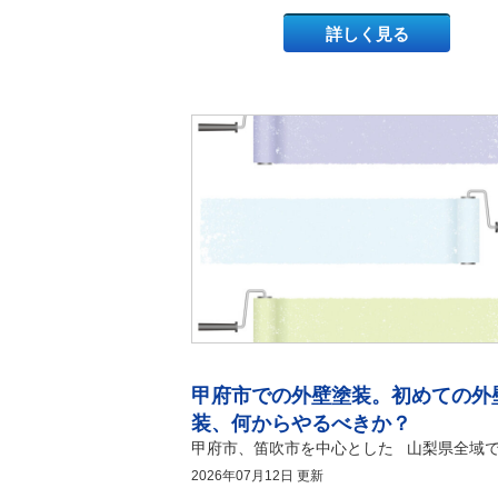
談
詳しく見る
豆
外
知
壁
甲府市での外壁塗装。初めての外
識
塗
装
装、何からやるべきか？
の
ご
2026年07月12日 更新
相