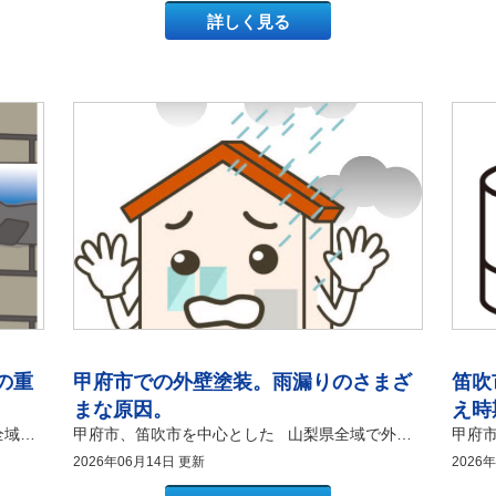
談
詳しく見る
豆
外
豆
外
知
壁
知
壁
の重
甲府市での外壁塗装。雨漏りのさまざ
笛吹
識
塗
識
塗
装
装
まな原因。
え時
の
の
山梨県甲府市、笛吹市を中心とした山梨県全域で外壁塗装・ 屋根塗装工事を承っております 有限会社アマノ塗装店 こんにちは。 山梨・甲府市の塗り替え専門店、アマノ塗装店です！！ いつもブログをお読みいただき、ありがとうございます。 山梨県笛吹市でマイホームをお持ちの皆様、そろそろ外壁のメンテナンスが必要かもしれないとお悩みではありませんか。「外壁の汚れが目立ってきた」「壁の継ぎ目にあるゴムみたいな部分がひび割れているけれど大丈夫だろうか」と、不安を抱えている方も多いのではないでしょうか。 この記事では、外壁塗装において見落とされがちですが非常に重要な「コーキング（シーリング）」の役割や重要性について詳しく解説します。 この記事を読んでいただくと、コーキングが建物を守るためにいかに重要な役割を果たしているかが分かります。さらに、適切な打ち替えのタイミングや、笛吹市の気候に合わせたメンテナンスのポイントまで、専門店の視点で丸ごと理解していただけます。 笛吹市で外壁塗装や屋根塗装を検討中の方は、建物を長持ちさせるための大切な知識が詰まっていますので、ぜひ最後まで読んでみてください！ そもそもコーキングとは？外壁塗装における基礎知識 外壁塗装を検討する際に、専門業者から「コーキング」や「シーリング」という言葉を耳にすることが多いかと思います。コーキングとは、外壁材と外壁材の間にできる隙間や、窓サッシの周囲にある隙間に、ゴム状のペーストを充填する工事を指します。笛吹市の一戸建て住宅で多く採用されているサイディング外壁では、このコーキングが必ず施工されています。 アマノ塗装店の職人も、現場に入るときはまずこのコーキングの状態を細かくチェックします。コーキングは、乾燥するとゴムのように弾力性を持つ仕上がりになるのが特徴です。外壁塗装の工事では、壁面を綺麗に塗り替えるだけでなく、この隙間を埋めるコーキングの補修も同時に行うことが標準的な工程となっています。 コーキングに使用される主な材料の種類と特徴 コーキング材には、用途や外壁材の種類に応じていくつかの種類が存在します。外壁塗装で一般的に使用されるのは「ポリウレタン系」や「変性シリコン系」と呼ばれる材料です。ポリウレタン系の材料は、密着性が高く耐久性に優れていますが、紫外線に弱いため、コーキングの上から外壁塗装を行う場合に適しています。 一方、変性シリコン系の材料は、紫外線に強く、塗装を行わない箇所の隙間埋めにも使用できる万能な材料です。アマノ塗装店では、笛吹市の気候や、お客様のご自宅の外壁材に合わせて、最も長持ちする最適なコーキング材を厳選してご提案しています。 笛吹市の一戸建てで知っておきたいコーキングの重要性について なぜ外壁塗装において、これほどまでにコーキングの重要性について叫ばれるのでしょうか。それは、コーキングが住宅の寿命を左右する「2つの大きな役割」を担っているからです。その役割について、具体的な理由を交えて詳しく解説していきます。 理由1：雨水の侵入を防ぐ防水の要 コーキングの最も重要な役割は、建物内部への雨水の侵入を防ぐ「防水性」にあります。外壁材同士の継ぎ目にあるコーキングが劣化して隙間ができると、そこから雨水が容赦なく建物内部へ入り込みます。 アマノ塗装店が過去に笛吹市内で施工した築12年の木造住宅でも、コーキングの劣化を放置したために雨水が内部の柱まで浸入し、大規模な雨漏りを引き起こしてしまった事例がありました。外壁塗装でどれだけ壁を綺麗に塗っても、足元のコーキングが壊れていては雨漏りを防げません。家の中に雨水を入れないための最後の砦が、このコーキングなのです。 理由2：建物の揺れを吸収するクッションの役割 もう一つの重要な役割は、地震や強風、日常の振動から建物を守る「緩衝材（クッション）」としての働きです。日本の住宅は、地震の揺れや気温の変化による外壁材の伸縮に対応するため、あえて隙間を作って建てられています。 コーキングがゴムのように伸縮することで、外壁材同士がぶつかり合って割れるのを防いでいます。山梨県は地震のリスクもあり、さらに笛吹市は夏と冬の寒暖差が激しい地域であるため、外壁材も大きく伸縮します。伸縮性に優れた健康なコーキングが維持されているからこそ、外壁材そのもののひび割れや破損を防ぐことができるのです。 笛吹市での外壁塗装時に見極めるべきコーキングの打ち替え時は？ コーキングは、常に太陽の紫外線や雨風にさらされているため、外壁材よりも早く劣化が進む傾向があります。一般的に、コーキングの寿命は7年から10年程度と言われています。 笛吹市にお住まいの皆様が、ご自身で簡単にチェックできる「コーキングの代表的な劣化サイン」を3つご紹介します。これらの症状が見られたら、外壁塗装と同時にコーキングの打ち替えを検討するタイミングです。 劣化サイン1：表面のひび割れや破断 コーキングの表面に細かいひび割れが入ったり、完全に裂けて真ん中から割れてしまったりする現象です。紫外線によってコーキングに含まれる可塑剤（柔軟性を出す成分）が抜け出し、ゴムの弾力性が失われることで発生します。この状態になると、クッションとしての機能はほとんど果たせなくなっています。 劣化サイン2：外壁材からの剥がれ（隙間ができる） コーキングが縮んでしまい、外壁材との間にくっきりと隙間ができてしまう症状です。これは密着性が低下している証拠であり、雨水が最も侵入しやすい大変危険な状態と言えます。隙間から直接、外壁の裏側にある防水シートに水が触れることになるため、早急な対応が必要です。 劣化サイン3：チョーキング（触ると手に粉がつく） コーキングの表面を指で触ったときに、外壁塗装の劣化と同じように白い粉がつく現象です。これもコーキングの成分が分解されている初期の劣化サインです。まだ隙間が空いていなくても、素材自体の寿命が近づいていることを示しています。 アマノ塗装店では、笛吹市のお客様から外壁塗装のご相談をいただいた際、これら3つのサインをプロの目で厳しく診断し、「打ち替え（既存のコーキングを全て撤去して新しくする工法）」か「増し打ち（既存の上から追加する工法）」のどちらが最適かを明確にご提示いたします。基本的には、防水性を長く保つために「打ち替え」を強く推奨しております。 まとめ 今回は、笛吹市での外壁塗装におけるコーキングの重要性について詳しく解説いたしました。 コーキングは、一見するとただの目地埋めのように見えますが、大切な我が家を雨漏りや地震の揺れから守るための非常に重要な役割を持っています。外壁塗装を成功させるためには、塗料のグレードだけでなく、コーキング工事の品質にもしっかりと目を向けることが失敗しない秘訣です。ひび割れや剥がれといったサインを見逃さず、適切なタイミングでメンテナンスを行いましょう。 笛吹市で屋根塗装・外壁塗装をご検討されている方は、是非この記事を参考にしてください！ 笛吹市で屋根塗装・外壁塗装ならアマノ塗装店へおまかせください！ 施工事例をコチラからご覧ください アマノ塗装店は《外壁塗装・屋根塗装》 について気軽に相談ができる “ショールームを甲府市”にて 展開しております♪ お気軽にお問合せ下さい。 優良店・口コミ評判店目指して頑張ります!!
甲府市、笛吹市を中心とした 山梨県全域で外壁塗装・ 屋根塗装工事を承っております 有限会社アマノ塗装店 こんにちは。 山梨・甲府市の塗り替え専門店、アマノ塗装店です！！ いつもブログをお読みいただき、ありがとうございます。 「最近、自宅の壁にうっすらとシミができているような気がする」「もしかして雨漏りが発生しているのではないか」と、不安を抱えていませんか。大切な我が家を守るために、外壁のメンテナンスは非常に重要です。甲府市は夏と冬の寒暖差が激しく、建物も厳しい自然環境にさらされているため、外壁の劣化から雨漏りに発展するケースが少なくありません。 この記事では、甲府市で外壁塗装を検討されている方に向けて、建物から雨漏りが発生するさまざまな原因を詳しく解説します。また、外壁塗装を行うことでどのように雨漏りを防ぐことができるのか、その具体的なメカニズムや効果についても分かりやすくまとめました。 この記事を読むことで、雨漏りの初期症状や発生原因、そして適切な外壁塗装のタイミングが明確に分かります。ご自宅の寿命を延ばし、余計な補修費用を抑えるための知識がしっかりと身につくはずです。 山梨県甲府市内で一戸建てを所有されており、そろそろ屋根塗装や外壁塗装が必要かもしれないと検討中の方は、ぜひ最後まで読んでみてください！ 一般的な雨漏り原因とは？ 雨漏りは屋根からだけではなく、建物のあらゆる隙間から発生します。甲府市は年間を通して日照時間が長く紫外線が強い一方で、冬場は氷点下まで気温が下がるため、外壁材や防水材の伸縮が激しく、劣化が進行しやすい地域です。建物内に雨水が侵入する原因を放置すると、柱や土台の腐食を招くため、まずはどこから水が漏れるのかという一般的な原因を知ることが重要です。 プロの視点からお伝えすると、雨漏りの相談をいただく事例の約7割は、屋根ではなく外壁やその周辺の不具合が原因となっています。外壁のひび割れや、窓まわりのゴムの劣化は見逃されがちですが、実は雨水の絶好の侵入経路です。以下では、特に注意すべき具体的な雨漏りの原因を2つのポイントに分けて詳しく解説します。 外壁のひび割れ（クラック）と経年劣化による雨漏り 外壁材自体に発生するひび割れは、雨漏りを引き起こす最大の原因の一つです。外壁は毎日、太陽の紫外線や雨風にさらされているため、築年数の経過とともに塗膜が劣化し、最終的には外壁材そのものに亀裂が入ります。 甲府市にお住まいのお客様から「1階の和室の天井にシミができた」というご相談をいただき、私たちが現地調査に伺った事例があります。そのお宅では、2階の外壁部分に幅2ミリメートル、長さ約1メートルに及ぶ大きなひび割れが発生していました。雨水がそのひび割れから壁の内部に染み込み、時間をかけて1階の天井まで到達していたのです。 このように、外壁のひび割れを放置すると、建物の構造体を濡らし続け、大がかりなリフォームが必要になるリスクを高めます。幅0.3ミリメートル以上のひび割れを見つけた場合は、すでに雨水が内部に侵入している可能性を疑い、早急に対策を講じる必要があります。 窓サッシ周辺やシーリング材の破断による雨漏り 窓のサッシまわりや、外壁材の継ぎ目にある「シーリング材（コーキング）」の劣化も、雨漏りの非常に多い原因です。シーリング材はゴムのような弾力性を持っていますが、約5年から7年が経過すると、紫外線の影響で硬化し、ひび割れたり隙間ができたりします。 甲府市内の築12年の住宅を調査した際、窓サッシの上部にあるシーリング材が完全に破断し、縮んで隙間ができているのを確認しました。台風や激しい大雨が降った際に、そのわずかな隙間から横殴りの雨が侵入し、サッシの枠から室内に水が漏れ出していたのです。 外壁材自体が綺麗であっても、この接合部分のシーリングが機能していなければ、雨水を完全に防ぐことはできません。定期的にサッシまわりを目視でチェックし、隙間や剥がれがないかを確認することが、雨漏りの早期発見につながります。 外壁塗装で雨漏りは防げる？ 結論から申し上げますと、適切な外壁塗装を行うことによって、雨漏りを未然に防ぐことが十分に可能です。外壁塗装の本来の目的は、建物を美しく彩るだけでなく、塗料の膜によって防水性能を高め、雨水の侵入をシャットアウトすることにあります。 ただし、すでに室内に水がポタポタと落ちてきているような「深刻な雨漏り」が発生している場合は、塗装だけで直すことはできません。その場合は、外壁塗装を行う前に、まず雨漏りの原因となっている箇所の根本的な防水補修工事を行う必要があります。予防としての外壁塗装と、発生してからの補修工事の違いを正しく理解することが、住まいを長持ちさせる秘訣です。 塗膜による防水性の復活とシーリングの打ち替え効果 外壁塗装を施すと、外壁の表面に強固な防水の膜が形成され、雨水の染み込みを完全に防ぐことができます。また、塗装工程の中で劣化したシーリング材をすべて撤去し、新しいシーリング材を充填する「打ち替え」を同時に行います。 甲府市のお客様宅では、外壁のチョーキング現象（壁を触ると白い粉がつく状態）が進み、防水性が完全に失われていました。そこで、高耐候性のシリコン塗料で3回塗りを行い、サッシまわりのシーリングもすべて新しく打ち替えました。 工事を終えた後、甲府市を大型の台風が通過しましたが、お客様からは「以前のような壁の湿っぽさが一切なくなり、安心して過ごせた」と大変喜んでいただけました。外壁塗装とシーリング補修をセットで行うことは、建物の防水性を新築時の状態へ引き上げる最も有効な手段です。 早期メンテナンスがもたらす将来的な修繕コストの削減 外壁塗装を定期的に行うことは、将来的に発生する莫大な修繕費用を抑えるという大きなメリットがあります。雨漏りが室内にまで達してしまうと、壁紙の張り替えだけでなく、内部の木材の交換や白アリ駆除など、100万円を超える高額な工事費用が必要になるケースがあります。 甲府市内で外壁のメンテナンスを15年以上行っていなかったあるお宅では、雨漏りによって柱が完全に腐食していました。その結果、外壁塗装だけでなく大工工事も必要となり、本来の塗装費用の倍以上の出費がかかってしまったのです。 10年前後のスパンで定期的に外壁塗装を行い、建物の防水性を維持し続ければ、このような大規模な破損を未然に防ぐことができます。早めのお手入れこそが、結果として最も経済的に我が家を守る方法となります。 まとめ 今回は、甲府市での外壁塗装において重要となる、雨漏りのさまざまな原因と塗装による予防効果について詳しく解説しました。 建物の雨漏りは、屋根だけでなく外壁のひび割れや、窓サッシ周辺のシーリング材の劣化から発生するケースが非常に多く見られます。甲府市の厳しい気候によるダメージを和らげ、雨水の侵入を防ぐためには、定期的な外壁塗装とシーリングの打ち替えによる防水性の維持が欠かせません。室内に被害が及ぶ前の早期メンテナンスが、お住まいの寿命を延ばし、将来の修繕コストを大幅に抑えるポイントです。 甲府市で屋根塗装・外壁塗装をご検討されている方は、是非この記事を参考にしてください！ 甲府市で屋根塗装・外壁塗装ならアマノ塗装店へおまかせください！ 施工事例をコチラからご覧ください
ご
ご
2026年06月14日 更新
2026
相
相
談
談