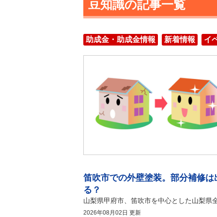
豆知識の記事一覧
助成金・助成金情報
新着情報
イ
豆
外
知
壁
笛吹市での外壁塗装。部分補修は
識
塗
装
る？
の
ご
2026年08月02日 更新
相