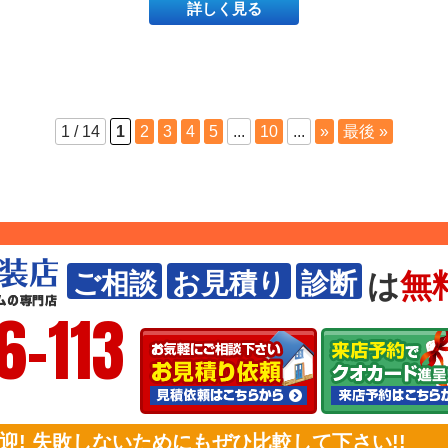
詳しく見る
1 / 14
1
2
3
4
5
...
10
...
»
最後 »
は
無
ご相談
お見積り
診断
6-113
! 失敗しないためにもぜひ比較して下さい!!