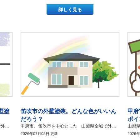
談
談
詳しく見る
豆
外
ス
豆
知
壁
タ
知
壁塗
笛吹市の外壁塗装。どんな色がいいん
甲府
識
塗
ッ
識
装
フ
だろう？
ポイ
の
ブ
甲府市、笛吹市を中心とした 山梨県全域で外壁塗装・ 屋根塗装工事を承っております 有限会社アマノ塗装店 こんにちは。 山梨・甲府市の塗り替え専門店、アマノ塗装店です！！ いつもブログをお読みいただき、ありがとうございます。 ご自宅の壁にひび割れや色あせを見つけて、「そろそろ外壁塗装が必要かもしれない」とお悩みではありませんか。初めての外壁塗装は、何から手を付ければよいのか分からず、不安になるものです。 この記事では、甲府市で初めて外壁塗装を検討する方が、最初に起こすべき具体的なアクションと、業者選びで失敗しないための注意点を分かりやすく解説します。 この記事を読むと、外壁塗装の最適なタイミングのセルフチェック方法、甲府市の気候に合わせた塗料選びの基準、そして信頼できる地元の塗装業者を見極めるステップが明確に分かります。 マイホームのメンテナンスをそろそろ始めたいと考えている方や、見積もりをどこに依頼すべきか迷っている方は、ぜひ最後まで読んでみてください！ まずは、現在の外壁の状態を見る 甲府市は年間を通じて日照時間が非常に長く、全国トップクラスの紫外線を浴びる地域です。そのため、関東の他地域に比べても、外壁の塗膜の劣化が数年早く進行する傾向があります。築年数が10年前後のご自宅であれば、天気の良い日に外壁を手で優しく触ってみてください。もし手にチョーキングの白い粉がべったりと付着する場合は、外壁塗装の計画を本格的にスタートさせるべきタイミングに達しています。他にも、幅が0.3ミリメートル以上のひび割れや、目地のシーリング材のひび割れがないかを確認することが重要です。 塗料の選択 甲府市の環境で長持ちする住まいを作るためには、耐候性の高い「シリコン塗料」や、さらに耐久年数が長い「フッ素塗料」「無機塗料」を選ぶことが失敗しないコツです。私は以前、価格の安さだけで選んだ汎用塗料が、甲府市の強い紫外線によってわずか6年で色あせてしまった現場を目撃した経験があります。10年〜15年以上のご自宅の美観と防水性を保つためには、塗料の耐用年数と費用対効果のバランスを考慮して、最適なグレードを選択することが大切です。 見積りを見比べる 見積もりを依頼する際は、すべての業者に対して「同じ塗料のグレード（例：シリコン塗料）」での提案を統一してお願いすることが比較をスムーズにするポイントになります。私が過去にお手伝いした甲府市のお客様でも、大手ハウスメーカーと地元の自社施工店で相見積もりを取った結果、全く同じ仕様の工事内容であるにもかかわらず、中間の仲介手数料が発生しない地元専門店の方が40万円も安くなった事例がありました。見積書を受け取った際は、総額だけでなく「外壁の塗装面積が平方メートル単位で細かく記載されているか」「使用する塗料の商品名が明記されているか」を厳しくチェックしてください。 また、工事が終わった後のアフターフォロー体制も極めて重要です。「施工保証書」が最長で何年間発行されるのか、万が一塗装が剥がれてしまった場合に無償で手直しをしてくれるのかを書面で確認してください。甲府市に店舗を構え、地域に根ざして営業を続けている会社であれば、何かトラブルがあった際にもお電話一本で最短即日中に駆けつけてくれる安心感があります。価格の安さだけにとらわれず、保証内容とアフターサービスの充実度を含めて、総合的に判断することが大切です。 甲府市で屋根塗装・外壁塗装をご検討されている方は、是非この記事を参考にしてください！ 甲府市で屋根塗装・外壁塗装ならアマノ塗装店へおまかせください！ 施工事例をコチラからご覧ください
甲府市、笛吹市を中心とした 山梨県全域で外壁塗装・ 屋根塗装工事を承っております 有限会社アマノ塗装店 こんにちは。 山梨・甲府市の塗り替え専門店、アマノ塗装店です！！ いつもブログをお読みいただき、ありがとうございます。 山梨県笛吹市でマイホームの外壁塗装を検討する際、「我が家には一体どんな色が似合うのだろう？」と悩んでしまう方は非常に多いのではないでしょうか。一生のうちに何度も経験しない大切な我が家の塗り替えだからこそ、色選びで絶対に失敗したくないと思うのは当然のことです。 この記事では、笛吹市の気候や景観に調和する外壁塗装の人気色をはじめ、それぞれの色が持つメリット・デメリット、そして周囲の街並みから浮かないための具体的な色選びのポイントを詳しく解説します。 この記事を読むことで、笛吹市の地域特性に合わせた失敗しない外壁塗装の色選びのコツや、カラーシミュレーションを活用した具体的なイメージの沸かせ方が明確に分かります。 笛吹市で屋根塗装・外壁塗装を検討中の方はぜひ最後まで読んでみてください！ 笛吹市の外壁塗装でよく使われている人気の色とは？ 山梨県笛吹市で外壁塗装を施工する際、多くの施主様から選ばれている人気の色には明確な傾向があります。笛吹市は豊かな自然と美しい街並みが調和した地域であるため、周囲の環境に自然と馴染むナチュラルなカラーリングが非常に高い人気を集めています。 実際に私たちが笛吹市内で外壁塗装の工事一式を請け負う中で、お客様から特に多く選ばれる人気のトップ3カラーは「ベージュ・アイボリー系」「グレー系」「ブラウン系」です。これらの3色は、住宅の和洋を問わずスタイリッシュかつ上品に仕上げることができるため、笛吹市での外壁塗装において定番の選択肢となっています。 笛吹市の外壁塗装で圧倒的な支持を集める定番のベージュとアイボリー 笛吹市内の住宅街を見渡したときに、最も多く採用されている外壁塗装の色がベージュやアイボリーといった膨張色です。ベージュやアイボリーは温かみのある優しい印象を住まいに与えることができるため、近隣住民の方々にも非常に好印象を与えることができる万能の色と言えます。 以前に笛吹市の施主様は「周囲の景観から浮かない、落ち着いたベージュにしたい」と希望されました。仕上がりを見た施主様は、新築のように明るく生まれ変わった我が家を見て大変満足されており、ベージュが持つ周囲との調和力の高さを改めて実感いたしました。 笛吹市の外壁塗装でスタイリッシュに決まるモダンなグレー 近年、笛吹市でも急速に人気が高まっている外壁塗装の色が、洗練されたモダンな雰囲気を演出できるグレーです。グレーは流行のスタイリッシュなデザイナーズ住宅だけでなく、伝統的な日本家屋の塗り替えにも非常にマッチする柔軟性の高い色として注目されています。 グレーは薄いライトグレーから濃いチャコールグレーまでカラーバリエーションが豊富に存在するため、施主様の個性を演出しやすいという特徴もあります。笛吹市での外壁塗装の事例では、外壁のベースを明るいグレーにして、付帯部である雨樋や破風板を黒で引き締めることで、非常に高級感のある仕上がりを実現することができました。 笛吹市の外壁塗装における各色のメリット・デメリットとは？ 外壁塗装に使用する色には、それぞれ視覚的な効果だけでなく、メンテナンス性や耐久性に関わるメリットとデメリットが必ず存在します。単に「見た目が好きだから」という理由だけで色を決定してしまうと、数年後に汚れが目立ってしまったり、色褪せが進行して後悔したりする原因になりかねません。 外壁塗装を長持ちさせて美しい状態を維持するためには、それぞれの色が持つ特徴を正しく理解し、笛吹市の自然環境や気候に適した色選びを行うことが重要です。ここからは、人気色であるベージュ、グレー、ブラウンの具体的なメリットとデメリットについて、詳しく深掘りをして解説していきます。 ベージュ・アイボリーで外壁塗装を行うメリットとデメリット ベージュやアイボリーで外壁塗装を行う最大のメリットは、砂埃や土汚れが最も目立ちにくいという点にあります。笛吹市は周囲を山に囲まれており、畑や果樹園も多いため、風が強い日にはどうしても砂埃が舞いやすく、外壁に土汚れが付着しやすい環境にあります。しかし、ベージュやアイボリーは土の色と近いため、外壁に汚れが付着しても視覚的に同化して目立ちにくく、美観を長く保つことが可能です。 一方で、ベージュやアイボリーのデメリットとしては、周囲の住宅でも非常によく使われている色であるため、個性を出しにくく平凡な印象になりやすいという点が挙げられます。また、湿気がこもりやすい北側の外壁などに緑色のコケやカビが発生した場合、白い背景に対してコケの緑色が目立ってしまうことがあるため、定期的な水洗いなどのメンテナンスが必要になります。 グレーで外壁塗装を行うメリットとデメリット グレーで外壁塗装を行う最大のメリットは、ベージュと同様に「汚れが圧倒的に目立ちにくい」という実用性の高さにあります。外壁を汚す主な原因であるカビ、コケ、砂埃、排気ガスなどの汚れは、そのほとんどが中間色（灰色がかった色）をしています。そのため、外壁全体をはじめからグレーにしておくことで、あらゆる種類の汚れを綺麗に隠すことができ、メンテナンスの負担を大幅に軽減できます。 しかし、グレーで外壁塗装を行うデメリットとして、色の濃淡選びを間違えると「まるでコンクリートの建物のようで冷たい印象になってしまう」という失敗が起こりやすい点が挙げられます。特に濃いダークグレー一色で建物を塗ってしまうと、人によっては家全体が暗くどんよりとした雰囲気に見えてしまうことがあるため、サッシやドアの色とのバランスを慎重に考える必要があります。 ブラウンで外壁塗装を行うメリットとデメリット ブラウンで外壁塗装を行う最大のメリットは、住まいに圧倒的な高級感と、大地を思わせる落ち着いた安心感をもたらすことができる点です。ブラウンは木や土といった自然界に存在する色であるため、笛吹市の豊かな緑や山々の景観とも見事に調和し、流行に左右されない重厚感のあるお住まいを演出できます。 逆に、ブラウンで外壁塗装を行うデメリットとしては、濃いブラウンを選んだ場合に「色褪せ（変色）」が比較的早く目立ちやすくなるという点が挙げられます。外壁は常に太陽の紫外線や直射日光を浴びているため、濃い着色成分は年月とともに少しずつ薄くなっていきます。ブラウンの外壁が色褪せると、表面が白っぽく色抜けて見えることがあるため、紫外線に強い高耐候性のシリコン塗料やフッ素塗料、無機塗料などを選ぶ対策が効果的です。 失敗を防ぐ！笛吹市での外壁塗装における色選びのポイントとは？ 外壁塗装の色選びで絶対に失敗しないためには、カタログの小さな色見本だけで判断せず、いくつかの重要なステップを踏んで色を決定する必要があります。家全体の印象を大きく左右する外壁塗装だからこそ、多角的な視点からアプローチを行い、理想通りの仕上がりを目指すことが大切です。 ここでは、私がこれまで数多くの施主様のアドバイスを行ってきた経験から導き出した、外壁塗装の色選びにおいて絶対に外せない3つの重要ポイントをご紹介します。これらのポイントを意識するだけで、施工後に「思っていた色と違った」というミスマッチを防ぐことができます。 色見本帳は室内の蛍光灯ではなく必ず屋外の太陽光の下で確認する 外壁塗装の色を選ぶ際、施工業者から渡される小さな「色見本帳」を室内の机の上や、蛍光灯の明かりの下だけで見て決めてしまうのは非常に危険です。なぜなら、室内で見る色と、広大な屋外の太陽光の下で見る色とでは、人間の目の錯覚によって色の見え方が全く異なってしまうからです。 人間には「面積効果」という視覚の特性があり、明るい色は面積が大きくなるほどより明るく鮮やかに見え、暗い色は面積が大きくなるほどより暗く沈んで見える性質があります。したがって、色見本帳をチェックするときは必ず天気の良い日に屋外へ持ち出し、実際の外壁に当てて太陽の光を反射させながら、1メートル以上離れた位置から色味を確認することが失敗を防ぐ鉄則です。 笛吹市の周囲の街並みや景観ガイドラインに調和しているか確認する 外壁塗装の色選びでは、自分の所有する家単体のデザインだけでなく、一歩引いて周囲の街並みや隣家とのバランスを考慮することが非常に重要です。例えば、周囲が落ち着いたベージュやブラウンの家ばかりの分譲地の中で、我が家だけを鮮やかな原色の赤や青で塗装してしまうと、地域の中で非常に悪目立ちしてしまい、近隣トラブルの原因になることもあります。 特に笛吹市は観光地や自然豊かなエリアも多いため、地域の景観を維持するための調和が求められるケースもあります。外壁塗装を決定する前には、一度ご自身の足で近所を散歩してみて、周囲の住宅がどのような色使いをしているかを観察し、街並みの雰囲気を壊さないトーンの色を選択することが賢明な判断です。 最新のカラーシミュレーションを活用して全体の仕上がりをイメージする 色選びの不安を解消するための最も有効な手段が、塗装専門店が提供している最新の「カラーシミュレーション」のソフトやアプリを活用することです。カラーシミュレーションとは、お客様の実際のご自宅の写真をパソコンに取り込み、外壁や屋根の色を画面上で自由に変更しながら、塗り替え後の完成イメージを立体的に確認できるサービスです。 過去に笛吹市で施工させていただいたお客様も、ツートンカラーの色分けに大変悩まれていましたが、カラーシミュレーションを何度も重ねることで納得のいく組み合わせを発見されました。カラーシミュレーションを使えば、外壁だけでなく、サッシや玄関ドア、屋根との色の相性も一目で把握できるため、頭の中のイメージと実際の仕上がりのギャップをほぼゼロにすることが可能です。 まとめ 今回は、笛吹市での外壁塗装における人気の色や、それぞれのカラーが持つメリット・デメリット、そして色選びで失敗しないための具体的なポイントについて詳しく解説いたしました。 外壁塗装の色選びは、単にお好みの色を選ぶだけでなく、笛吹市の豊かな自然環境や砂埃の立ちやすさといった地域性を考慮し、汚れにくさや色褪せにくさといった機能面にも目を向けることが成功への近道です。色見本帳を屋外の太陽光の下で確認することや、周囲の街並みとの調和を意識すること、そしてカラーシミュレーションを上手に活用して、あなただけの理想の住まいを完成させてください。 笛吹市で屋根塗装・外壁塗装をご検討されている方は、是非この記事を参考にしてください！ 笛吹市で屋根塗装・外壁塗装ならアマノ塗装店へおまかせください！
ご
ロ
2026年07月05日 更新
2026
相
グ