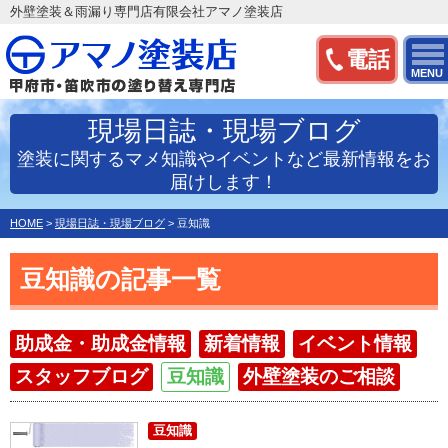
外壁塗装＆雨漏り専門店有限会社アマノ塗装店
電話
MENU
現場日誌・現場ブログ
塗装に関するマメ知識やイベントなど最新情報をお
届けします！
HOME
>
現場日誌・現場ブログ
>
豆知識
豆知識の記事一覧
助成金・助成金情報
新着情報
イベント情報
スタッフブログ
豆知識
外壁塗装のご相談
豆知識