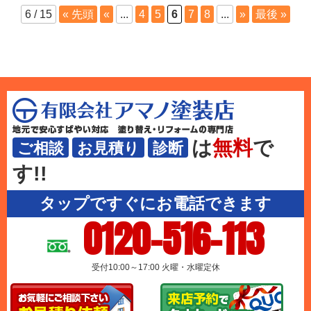
6 / 15
« 先頭
«
...
4
5
6
7
8
...
»
最後 »
は
無料
で
ご相談
お見積り
診断
す!!
タップですぐにお電話できます
0120-516-113
受付10:00～17:00 火曜・水曜定休