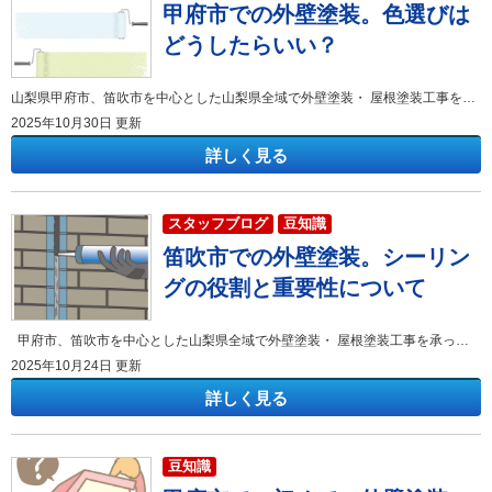
甲府市での外壁塗装。色選びは
どうしたらいい？
山梨県甲府市、笛吹市を中心とした山梨県全域で外壁塗装・ 屋根塗装工事を承っております 有限会社アマノ塗装店 こんにちは。 山梨・甲府市の塗り替え専門店、アマノ塗装店です！！ いつもブログをお読みいただき、ありがとうございます。 突然ですが、外壁塗装を検討する際に、「どんな色にしよう？」と悩む方は非常に多いのではないでしょうか？色選びは家の印象を大きく左右する重要な工程ですが、「失敗したらどうしよう」という不安もありますよね。この記事では、甲府市で外壁塗装を検討している皆様へ、後悔しないための色選びのポイントや、淡い色・濃い色のメリット・デメリットについて詳しくご紹介します。 外壁塗装で失敗したくない人、色選びで迷っている人、甲府市の景観に合う色を知りたい人など、屋根塗装・外壁塗装を検討中の方はぜひ最後まで読んでみてください！この記事を読むことで、外壁塗装における色の基礎知識が身につき、ご自宅に最適な色を見つけるための具体的な方法が分かります。
2025年10月30日 更新
詳しく見る
スタッフブログ
豆知識
笛吹市での外壁塗装。シーリン
グの役割と重要性について
甲府市、笛吹市を中心とした山梨県全域で外壁塗装・ 屋根塗装工事を承っております 有限会社アマノ塗装店 こんにちは。 山梨・甲府市の塗り替え専門店、アマノ塗装店です！！ いつもブログをお読みいただき、ありがとうございます。 笛吹市での外壁塗装を検討されている皆様は、外壁の美観や耐久性について様々な疑問をお持ちのことと思います。特に「シーリング（コーキング）」という言葉を耳にしたことはあっても、「外壁塗装において、シーリングってそんなに大事なの？」と、その重要性がよく分からないという方も多いのではないでしょうか。 この記事では、笛吹市の皆様に向けて、外壁塗装におけるシーリングの役割と、なぜそれが建物を守るために不可欠なのかを、具体的な例を交えながら徹底的に解説します。この記事を読むことで、シーリングの機能や劣化のサイン、そして適切なメンテナンスのタイミングについて深く理解できるようになります。笛吹市で外壁塗装や屋根塗装を検討中の方はぜひ最後まで読んでみてください！ シーリングの役割とは？ 外壁塗装を検討する際、塗料の品質や色選びに目が行きがちですが、建物の耐久性を大きく左右する重要な要素が「シーリング」です。シーリングは、建物の部材と部材の隙間を埋めるための目地材であり、特に窯業系サイディングボードやALCパネルといったパネル状の外壁材を使用している建物には不可欠です。 シーリングは、主に以下の二つの重要な役割を担っています。 建物への水の侵入を防ぐシーリングの防水性 シーリングの最も重要な役割の一つは、建物への水の侵入を防ぐ「防水性」です。笛吹市の気候は年間を通して変化に富んでおり、雨や雪、台風などの自然環境から建物を守ることは極めて重要です。外壁材の目地や窓サッシの周りには必ず隙間があり、これらの隙間から雨水が建物内部に浸入してしまうと、建物の躯体（柱や梁）を腐食させたり、雨漏りの原因になったりします。 実際に、私たちアマノ塗装店が笛吹市内で外壁塗装の現地調査を行う際、シーリングがひび割れていたり剥がれていたりする箇所から雨水が浸入し、下地材が広範囲に傷んでいたケースを多数確認しています。シーリングが健全な状態を保つことで、建物内部への水の侵入を効果的に防ぎ、笛吹市の建物を長期間にわたって守るのです。 地震や熱による動きを吸収するシーリングの緩衝性 もう一つの重要な役割が「緩衝性」、つまり動きを吸収するクッション材としての機能です。外壁材は、地震による揺れや、太陽熱による膨張・収縮によって常に微細な動きを繰り返しています。もし、これらの外壁材の間に柔軟性のない硬い材料が詰められていた場合、動きに対応できずにひび割れ、そこから雨水が浸入してしまうでしょう。 シーリング材は、ゴムのような弾力性を持っており、外壁材の動きに合わせて伸縮することで、ひび割れを防ぎます。特に地震が多い日本において、この緩衝性は建物の構造を健全に保つために非常に重要です。笛吹市で外壁塗装を行う際、このシーリングの弾力性を保つことは、建物の長寿命化に直結します。適切なシーリング材を選び、正しく施工することで、建物を外部の力から守る緩衝材として機能し続けるのです。 シーリングの重要性とは？ シーリングが持つ防水性と緩衝性は、笛吹市の建物を守る上で、外壁塗装と同じくらい、あるいはそれ以上に重要です。外壁塗装の塗膜が建物の表面を守る「鎧」だとすれば、シーリングは建物の弱点をカバーする「関節」のようなものであり、この二つが一体となって初めて高い耐久性が実現します。 シーリングの劣化が建物の寿命を縮める理由 シーリングは、紫外線や雨風にさらされることで時間の経過とともに必ず劣化します。劣化のサインとしては、表面のひび割れ（クラック）、目地からの剥離、硬化による弾力性の喪失などがあります。 例えば、笛吹市にある築10年程度の建物を調査した際、外壁の塗装自体はまだ持ちこたえていたものの、シーリング材が目地から大きく剥がれてしまい、その隙間から雨水が常時浸入している状況を発見しました。シーリングの劣化を放置すると、以下のような深刻な問題を引き起こし、結果的に建物の寿命を縮めてしまいます。 雨漏りの発生：シーリングのひび割れや剥離箇所から雨水が内部に浸入し、壁内や天井からの雨漏りにつながります。 躯体の腐食：浸入した雨水が建物の構造材（木材や金属）を腐食させ、耐震性を含めた建物の強度が低下します。 シロアリ被害：雨水の浸入により壁内部が湿気を帯びると、シロアリにとって住みやすい環境を作り出してしまい、被害のリスクが高まります。 このように、シーリングの小さな劣化を見過ごすと、外壁塗装だけでは解決できない深刻な事態を招き、大規模な修繕が必要になる可能性が高まります。笛吹市の皆様が外壁塗装を検討される際は、必ずこのシーリングの状態を専門家と一緒に確認することが、建物を長く持たせるための鍵となります。 外壁塗装の仕上がりと耐久性を左右するシーリング 外壁塗装の美観と耐久性を高める上でも、シーリングの処理は非常に重要です。外壁塗装を行う際、シーリングの上にも塗料を塗るのが一般的です。もし劣化したシーリング材の上からそのまま塗装してしまうと、塗料の剥がれやひび割れといった不具合が早期に発生しやすくなります。 特に、弾力性を失ったシーリング材は、外壁の動きに追従できず、その上に塗られた塗膜を一緒に引っ張ってしまい、塗装後わずか数年でシーリング目地に沿って塗膜にひびが入ってしまうことがあります。これでは、せっかく外壁塗装で費用をかけても、その効果を十分に発揮できません。 したがって、笛吹市で外壁塗装を行う際には、塗装工事の前に既存のシーリング材を撤去し、新しいシーリング材を充填し直す「打ち替え」工事をセットで行うことが、塗装全体の品質と耐久性を確保するための基本となります。この工程を適切に行うことで、外壁塗装の美しい仕上がりを長く保ち、建物の保護機能を最大限に引き出すことができるのです。 シーリングの打ち替え時は？笛吹市の住宅で見られる劣化のサイン 笛吹市で外壁塗装を検討されている皆様にとって、「いつシーリングのメンテナンス（打ち替え・増し打ち）をすべきか」を知ることは、建物を守る上で非常に重要です。一般的に、シーリング材の寿命は使用されている材料の種類や環境条件にもよりますが、おおよそ5年から10年程度と言われています。 しかし、目安の期間に関わらず、建物を守るために以下の具体的な劣化のサインを見つけたら、早急に専門家へ相談してください。 専門家が教えるシーリングの劣化サイン 私たちアマノ塗装店が笛吹市の現場でよく確認する、シーリングの代表的な劣化サインは以下の通りです。これらのサインは、シーリングの保護機能が低下し、水の侵入リスクが高まっていることを示しています。 ひび割れ（クラック）：シーリング材の表面に細かなひび割れが発生している状態です。特に深いひび割れは、水の通り道となってしまいます。 剥離：シーリング材が目地の端、つまり外壁材との境界から剥がれて隙間ができてしまっている状態です。これは防水機能が完全に失われていることを意味します。 硬化（弾力性の喪失）：指で触ってみて、ゴムのような弾力性がなくなり、硬くなっている状態です。硬くなると、外壁の動きに追従できず、すぐにひび割れてしまいます。 肉やせ：シーリング材が痩せて、目地の深さが浅くなったり、幅が細くなったりしている状態です。これによって、外壁の動きに耐えるための十分な厚みが確保できなくなります。 これらのサインが見られた場合、シーリングの打ち替えが必要です。打ち替えとは、既存の古いシーリング材を完全に撤去し、新しいシーリング材を充填する工事のことです。外壁塗装と同時に行うことで、足場代を節約できるため、笛吹市の多くのお客様に推奨しています。 シーリングの寿命を延ばすために選ぶべき高性能な材料 シーリング材にも様々な種類があり、外壁塗装に使用される塗料と同様に、耐用年数や機能性が異なります。笛吹市の住宅環境と外壁塗装の耐久性を考慮すると、より高性能なシーリング材を選択することが、メンテナンスサイクルを長くし、結果的に建物の維持費用を抑えることにつながります。 私たちアマノ塗装店では、笛吹市の皆様の外壁塗装が持つ耐用年数と、お住まいの環境を総合的に判断し、塗料のグレードに見合った最適なシーリング材をご提案しています。例えば、フッ素塗料などの高耐久塗料で外壁塗装をする場合は、シーリング材もそれに合わせて高耐久タイプを選ぶことで、建物のメンテナンス時期を合わせ、トータルコストを抑えることができます。 まとめ 本記事では、笛吹市で外壁塗装を検討されている皆様に向けて、シーリングの役割とその重要性について詳しく解説しました。 シーリングは、建物の隙間を埋め、雨水の侵入を防ぐ「防水性」と、外壁材の動きを吸収する「緩衝性」という、建物の耐久性を保つ上で極めて重要な二つの役割を担っています。シーリングの劣化を放置すると、建物の躯体への水の浸入や腐食を招き、外壁塗装の塗膜の早期の劣化にもつながります。 外壁塗装の成功は、美しい塗膜だけでなく、その下にあるシーリングが健全であるかに大きく左右されます。笛吹市の皆様がご自宅の外壁塗装をご検討される際は、必ずシーリングの状態をプロの目で確認し、適切な「打ち替え」工事をセットで行うように計画してください。 笛吹市で屋根塗装・外壁塗装をご検討されている方は、是非この記事を参考にしてください！ 笛吹市で屋根塗装・外壁塗装ならアマノ塗装店へおまかせください！ 施工事例をコチラからご覧ください アマノ塗装店は《外壁塗装・屋根塗装》 について気軽に相談ができる “ショールームを甲府市”にて 展開しております♪ お気軽にお問合せ下さい。 優良店・口コミ評判店目指して頑張ります!!
2025年10月24日 更新
詳しく見る
豆知識