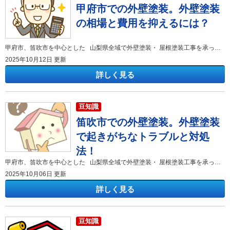
甲府市での外壁塗装。外壁塗装
の相場と費用を抑えるには？
甲府市、笛吹市を中心とした 山梨県全域で外壁塗装・ 屋根塗装工事を承っております 有限会社アマノ塗装店 こんにちは。 山梨・甲府市の塗り替え専門店、アマノ塗装店です！！ いつもブログをお読みいただき、ありがとうございます。 「外壁の汚れやひび割れが目立ってきたけど、外壁塗装の費用ってどれくらいかかるんだろう？」 「甲府市で外壁塗装をする場合、平均的な費用相場が知りたい」 「できるだけ費用を抑えて、高品質な外壁塗装をしたい」 このように、甲府市で外壁塗装をご検討中の皆様は、費用に関して多くの疑問や不安をお持ちではないでしょうか。外壁塗装はご自宅の美観を保つだけでなく、耐久性を維持するために欠かせない重要なメンテナンスです。しかし、まとまった費用がかかるため、適正価格が分からず、不安を感じる方も少なくありません。 この記事では、甲府市で外壁塗装を検討している人の対して、外壁塗装の平均的な相場と費用を抑えるにはどうすればいいのかを、具体的な数字や方法を交えて徹底的に解説します。この記事を読むことで、甲府市における外壁塗装の適正な費用相場が把握でき、費用を抑えるための具体的なコツや注意点が分かります。 屋根塗装・外壁塗装を検討中の方はぜひ最後まで読んでみてください！ 甲府市の外壁塗装、平均的な相場を把握する 甲府市で外壁塗装を検討する際、まず気になるのが費用相場ではないでしょうか。外壁塗装の費用は、建物の大きさ（坪数）、塗装面積、使用する塗料の種類、そして依頼する業者によって大きく変動します。適正な費用を知ることは、適正価格で高品質な施工を実現するための第一歩です。甲府市の外壁塗装の費用相場は、一般的に山梨県内の他の地域と大きな差はありませんが、地域の特性や業者の価格設定によって若干の幅があります。 例えば、甲府市にある延べ床面積30坪のお住まいの場合、塗装面積は約120㎡と想定されます。この面積に、足場代や高圧洗浄費、養生費、下地処理費、外壁塗装の費用などが加算されて総額が算出されます。 外壁塗装の費用を構成する主な要素は、「足場代」「高圧洗浄費」「養生費」「下地処理費」「塗料代（材料費）」「人件費（施工費）」「諸経費」です。特に「塗料代」と「人件費」が費用全体に占める割合が大きくなります。 例えば、甲府市の気候に適した人気の高いシリコン塗料の場合、耐用年数は10年～15年程度で、費用相場の中央値に近い価格帯になることが多いです。一方、耐久性が20年以上に及ぶフッ素塗料や無機塗料を選択すると、初期費用は高くなりますが、塗り替えサイクルが長くなるため、結果的にコストパフォーマンスが良くなることもあります。外壁塗装のプロである私たちがおすすめするのは、費用対効果のバランスが良い塗料を選ぶことです。 甲府市の外壁塗装費用を抑えるコツとは？ 甲府市で外壁塗装の費用を抑える方法はいくつかあります。単に安い業者を選ぶのではなく、品質を確保しつつ適正な価格で施工してもらうための具体的なコツをご紹介します。 見積書を比較する際には、単に総額だけでなく、使用する塗料の種類やメーカー、塗布量、保証期間、そして「足場代」や「下地処理」といった各工程の費用が明確に記載されているかを確認することが大切です。私のこれまでの経験上、外壁塗装の見積もりが一式で書かれている業者は、詳細が不透明になりがちで、後々追加費用が発生するトラブルに繋がるケースがありました。地域に根差した甲府市の塗装専門業者であるアマノ塗装店のような会社は、中間マージンが発生しない分、ハウスメーカーなどに比べて費用を抑えられる傾向があります。 そこで費用を抑える具体的な方法として、外壁塗装と屋根塗装を同時に行うことを強くおすすめします。別々に工事を行うと、その都度足場を設置する必要があるため、足場代が二重にかかってしまいます。同時に施工すれば足場代は一度で済むため、トータルコストを大幅に削減できます。 また、台風や雪などの自然災害によって外壁にひび割れや破損が生じた場合は、加入している火災保険が適用される可能性があります。この場合、自己負担額を抑えて修理ができるため、まずは保険会社に連絡して保険の適用範囲を確認することが重要です。 まとめ 甲府市の外壁塗装の費用相場は、建物の規模や選択する塗料の種類によって大きく変動しますが、一般的な戸建て住宅（30坪～40坪）では80万円から150万円程度を目安として考えておくのが良いでしょう。 費用を抑えるための最も効果的なコツは、「複数業者から見積もりを取って適正価格を見極めること」、「足場代の重複を避けるために屋根塗装と同時に施工すること」、そして「火災保険の適用を検討すること」です。特に相見積もりを取る際は、価格だけでなく、見積もりの内訳が詳細で信頼できる地元の甲府市の専門業者を選ぶことが、高品質な外壁塗装を実現するための鍵となります。 甲府市で屋根塗装・外壁塗装をご検討されている方は、是非この記事を参考にしてください！ 甲府市で屋根塗装・外壁塗装ならアマノ塗装店へおまかせください！
2025年10月12日 更新
詳しく見る
豆知識
笛吹市での外壁塗装。外壁塗装
で起きがちなトラブルと対処
法！
甲府市、笛吹市を中心とした 山梨県全域で外壁塗装・ 屋根塗装工事を承っております 有限会社アマノ塗装店 こんにちは。 山梨・甲府市の塗り替え専門店、アマノ塗装店です！！ いつもブログをお読みいただき、ありがとうございます。 「外壁塗装をしたいけれど、何から始めたらいいの？」「工事でトラブルが起きないか不安だ」と、笛吹市で外壁塗装を検討されている方は、多くの疑問や不安を抱えているのではないでしょうか。特に、外壁塗装は決して安い買い物ではないため、後悔しないためにも事前に知識をつけたいと考えるのは当然のことです。 この記事では、笛吹市で外壁塗装を成功させるために、外壁塗装の工事中に起きがちなトラブルの具体的な事例と、その対処法について詳しくご紹介します。この記事を読むことで、事前にトラブルを回避する方法や、万が一トラブルが発生した際の冷静な対応策が分かります。 外壁塗装や屋根塗装を検討中の方は、安心して工事を進めるためにぜひ最後まで読んでみてください！ 外壁塗装で起きがちなトラブル 笛吹市で外壁塗装工事を進める際、多くの方が経験しやすいトラブルにはいくつかのパターンがあります。これらのトラブルを事前に知っておくことで、未然に防いだり、問題が発生した際に冷静に対応したりすることができます。 費用の増額に関する外壁塗装のトラブル 外壁塗装の工事が始まってから、当初の見積もりにはなかった追加費用が発生し、予算オーバーになってしまうトラブルは少なくありません。 たとえば、外壁塗装の契約前に現地調査をした際、表面からは見えなかった外壁内部の深刻な劣化や、シロアリ被害が工事中に発覚することがあります。既存の外壁材を剥がしてみると、柱の一部が腐食していることが判明し、急遽修繕工事が必要になったことがあります。この修繕工事には、当初の見積もりとは別に数十万円の追加費用がかかりました。 この種のトラブルは、業者による事前の診断が不十分だったり、「とりあえず安く見せよう」という意図で最低限の工事内容しか見積もりに含まれていなかったりする場合に起こりがちです。 施工不良に関する外壁塗装のトラブル 外壁塗装の工事が完了した後、数年と経たないうちに不具合が発生してしまうという施工不良のトラブルも発生しています。具体的には、「塗膜の剥がれ」「ひび割れ（クラック）の発生」「色ムラ」などが挙げられます。 外壁塗装の仕上がりは、職人の技術や工程管理に大きく左右されます。例えば、塗料の乾燥時間を守らずに重ね塗りをしてしまったり、規定の希釈率を守らずに塗料を薄めすぎたりすると、塗料本来の耐久性が発揮できず、早期に剥がれやひび割れが発生します。また、下地処理（高圧洗浄や補修）を手抜きしてしまうと、どんなに良い塗料を使っても長持ちはしません。 ある笛吹市のお客様のお知り合いのお宅では、外壁塗装後わずか1年で広範囲に塗膜の剥がれが見つかりました。調査の結果、下塗りが不十分で、上塗りがしっかりと密着していなかったことが原因でした。この施工不良によって、再度外壁塗装工事をやり直すことになり、二重の負担を強いられてしまったそうです。 近隣住民との外壁塗装に関するトラブル 外壁塗装工事中は、騒音や臭い、塗料の飛散などで、近隣住民とのトラブルに発展することがあります。特に、住宅が密集している地域では注意が必要です。 具体的なトラブルとしては、「高圧洗浄や足場の組み立て・解体の際の騒音」「塗料のシンナー臭による苦情」「強風などによる塗料の飛散」「作業車両の駐車場所に関する問題」などがあります。 例えば、笛吹市の住宅街で外壁塗装を行った際、作業時間外に職人が大きな声で話していたため、近隣の方から「騒がしい」と苦情が寄せられたケースがありました。また、養生を徹底していても、予期せぬ突風でわずかな塗料が隣家の車に付着してしまい、弁償問題に発展したという事例もあります。 トラブルの対処法で笛吹市の外壁塗装を成功させる 外壁塗装のトラブルを未然に防ぐ、または万が一発生した際に適切に対処するためには、発注者側にも知識と行動が求められます。 外壁塗装業者の選び方と契約時の対処法 外壁塗装のトラブルの多くは、業者選びの段階で防ぐことができます。笛吹市で信頼できる外壁塗装業者を選び、契約時にトラブルを回避するためのポイントを押さえましょう。 まず、相見積もりを取り、最低でも3社の業者から見積もりを出してもらい比較しましょう。ただし、ただ安いという理由だけで選ぶのは危険です。見積もり内容を見て、使用する塗料の名称、塗装回数（3回塗りなど）、各工程の単価、そして最も重要な付帯部（雨どいや軒天）の塗装が含まれているかなどを細かく確認してください。 また、「一式」という表記で曖昧にされている項目が多い場合は、その内訳を必ず質問し、具体的に何にいくらかかるのかを明確にしてもらいましょう。 さらに、工事後の保証内容と期間を必ず書面で確認してください。保証の範囲が「塗膜の剥がれのみ」なのか、「ひび割れを含む」のかなど、具体的に確認することがトラブル回避につながります。私の経験上、地域密着型で創業年数が長く、自社施工をしている業者は、外壁塗装に関する責任感が強く、トラブル時の対応も迅速な傾向があります。 施工不良を防ぐための外壁塗装の対処法 外壁塗装の施工不良は、工事中のチェックと完了時の確認によって大きく防ぐことが可能です。 まず、工事が始まったら、進捗状況を適度に確認しましょう。現場に立ち入る際は職人の邪魔にならないよう配慮が必要ですが、特に重要な工程である下地処理（高圧洗浄、ひび割れ補修など）と下塗りが終わった段階は、ご自身の目で確認することをおすすめします。 例えば、外壁塗装の前に高圧洗浄を丁寧に行っているか、ひび割れ部分にシーリング材が適切に充填されているかなどを確認するだけでも、職人の意識は変わります。 工事完了後には、施主検査を必ず行いましょう。チェックポイントは、「塗膜にムラはないか」「塗り残しはないか」「養生テープの剥がし残しはないか」「付帯部（雨どいや雨戸など）もきれいに塗られているか」などです。もし気になる点があれば、引き渡し前に業者に伝え、手直しを依頼してください。この際、口頭だけでなく書面や写真で記録を残しておくと、後々のトラブルを防ぐことができます。 近隣トラブルを回避するための外壁塗装の対処法 外壁塗装工事で発生する近隣トラブルは、事前の配慮と丁寧なコミュニケーションによってほぼ防ぐことができます。 外壁塗装の着工前には、業者と一緒に近隣への挨拶回りをしましょう。工事期間、作業時間、使用する塗料の種類（臭いの有無）、そして万が一の際の連絡先を記載した書面を持参し、丁寧にご説明することが大切です。特に、塗料の飛散の可能性については、正直にお伝えし、もし被害があった場合の補償体制についても明確にしておきましょう。 また、笛吹市のような住宅街では、作業車両の駐車場所にも配慮が必要です。可能な限り敷地内に駐車してもらうよう業者にお願いし、公道や隣家の迷惑になる場所に駐車しないよう徹底してもらいましょう。 私の経験上、外壁塗装工事の開始前に、近隣の方から「洗濯物を干す時間を教えてほしい」「〇曜日は在宅しているから、その日は静かに作業してほしい」などのご要望を伺っておくことで、スムーズに工事を進められたケースは多いです。外壁塗装の期間中、業者と施主、そして近隣住民の三者が円滑にコミュニケーションを取ることが、トラブルを避ける最善の策です。 まとめ 笛吹市で外壁塗装を成功させるためには、業者選びの段階から、工事中の費用増額や施工不良、近隣トラブルといった起きがちな問題を予測し、適切な対処法を準備しておくことが重要です。 信頼できる外壁塗装業者を選び、契約内容を隅々まで確認し、工事中も適度に現場に目を配る。そして、何よりも近隣への配慮を忘れないことが、外壁塗装を後悔なく終えるための鍵となります。 笛吹市で屋根塗装・外壁塗装をご検討されている方は、是非この記事を参考にしてください！ 笛吹市で屋根塗装・外壁塗装ならアマノ塗装店へおまかせください！
2025年10月06日 更新
詳しく見る
豆知識