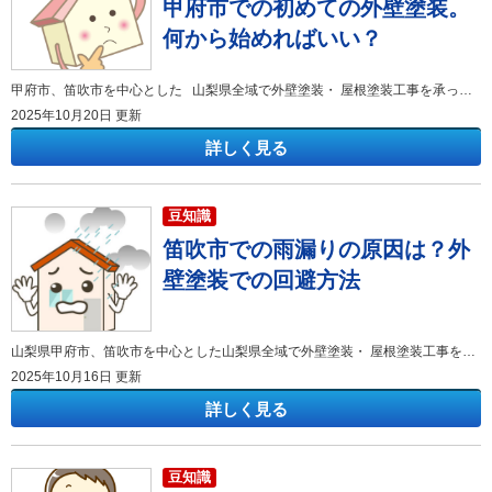
甲府市での初めての外壁塗装。
何から始めればいい？
甲府市、笛吹市を中心とした 山梨県全域で外壁塗装・ 屋根塗装工事を承っております 有限会社アマノ塗装店 こんにちは。 山梨・甲府市の塗り替え専門店、アマノ塗装店です！！ いつもブログをお読みいただき、ありがとうございます。 「初めての外壁塗装で何から手をつければいいの？」と、不安や疑問を抱えていらっしゃる方も多いのではないでしょうか。特に、大きな出費となる外壁塗装は、失敗せずに成功させたいですよね。この記事では、甲府市で初めて外壁塗装を検討している方に向けて、「何から始めればいいか？」という最初のステップから、「どんなことに気を付けたらいいか？」という注意点まで、分かりやすく徹底的に解説します。この記事を読むと、外壁塗装の検討を始めるにあたって必要な準備や、失敗しない業者選びのポイント、費用相場、適切な時期といった、あなたが抱える疑問のすべてがクリアになります。屋根塗装・外壁塗装を検討中の方はぜひ最後まで読んでみてください！ 甲府市の外壁塗装で何から始めればいいか？ 「そろそろ外壁塗装の時期かな」と感じても、まず何から手をつけるべきか戸惑う方は少なくありません。最初のステップで重要なのは、現在の自宅の状況を正確に把握し、外壁塗装を行う目的と予算を明確にすることです。 劣化状況のセルフチェックと目的の明確化 外壁塗装を始める最初のステップとして、まずはご自宅の外壁がどのような状態になっているかをセルフチェックしてみましょう。外壁の劣化症状を見つけることが、外壁塗装が必要な理由や時期を判断する上で非常に重要になります。 外壁に以下のような症状が見られたら、外壁塗装の検討を始めるサインです。例えば、外壁を手で触った際に白い粉が付着する現象（チョーキング）、ひび割れ（クラック）、コケや藻の発生、塗膜の剥がれ、シーリング材のひび割れや破断などが挙げられます。これらの劣化は、外壁の防水機能が低下していることを示しており、放置すると建物の内部にまで雨水が浸入し、大規模な修繕が必要になる可能性があります。 甲府市内のお客様で「まだ大丈夫だろう」と外壁のひび割れを放置していたところ、数年後には内部の木材まで腐食が進んでしまい、予想外に高額な修繕費用がかかってしまったケースがありました。早めの対策が、結果的にコストを抑えることにつながります。 ご自宅の劣化状況を確認できたら、次に外壁塗装を行う目的を明確にしましょう。外壁塗装の目的は単に美観の回復だけではありません。「耐久性を高めて建物を長持ちさせたい」「遮熱・断熱効果のある塗料で室内の快適性を向上させたい」「色を変えて家のイメージを一新したい」など、具体的な目的を持つことで、業者との打ち合わせがスムーズになり、最適な塗料選びや施工プランを立てることができます。この目的が後の塗料選びや見積もりの比較基準となるため、ご家族でしっかりと話し合うことが大切です。 適切な費用相場と予算計画の設定 外壁塗装は決して安い買い物ではありません。甲府市で外壁塗装を検討する際、適切な費用相場を知り、現実的な予算計画を立てることは非常に重要です。 一般的な戸建て住宅（延床面積30坪程度）の外壁塗装の費用相場は、使用する塗料の種類や外壁の劣化状況、建物の形状などによって大きく変動しますが、おおよそ80万円から150万円程度が目安とされています。特に、塗料代は費用の大部分を占め、アクリル塗料やウレタン塗料といった比較的安価なものから、耐久性の高いシリコン塗料、フッ素塗料、無機塗料へとグレードが上がるにつれて費用も高くなります。 例えば、耐用年数が10年程度のシリコン塗料を使用した場合と、耐用年数が20年以上の無機塗料を使用した場合では、工事費用に数十万円の差が出ることも珍しくありません。しかし、長期的に見ると、耐久性の高い塗料を選ぶことで塗り替え回数が減り、トータルコストを抑えられる場合もあります。 予算計画を立てる際は、単に「工事費用」だけではなく、「足場代」「高圧洗浄費用」「外壁の補修費用」「付帯部の塗装費用」など、すべての工程にかかる費用を考慮に入れる必要があります。 最初の予算計画は、必ずしも最終的な見積もりと一致する必要はありませんが、業者に見積もりを依頼する際の基準となり、予算オーバーを防ぐための重要な指針となります。 信頼できる優良な外壁塗装業者の選定 外壁塗装の成功は、業者選びにかかっていると言っても過言ではありません。甲府市内で数多くある業者の中から、信頼できる優良な業者を選定することが重要です。 優良な外壁塗装業者を見極めるためには、いくつかのポイントがあります。まず、「地域密着型であること」です。地元甲府市で長年の実績があり、口コミや評判が良い業者は、地域の気候風土を熟知しているため、その地域に最適な塗料や工法を提案してくれます。また、施工後のアフターフォローや緊急時の対応も迅速で安心です。次に、「許可や資格を保有しているか」を確認しましょう。建築業許可や外壁塗装に関連する資格（塗装技能士など）を保有している業者は、一定の技術力と信頼性の証明となります。 実際に、お客様からは「訪問販売の業者に高額な契約を勧められたが、本当に必要なのか分からなかった」という相談を受けることがあります。このような場合、地元の複数業者から相見積もりを取ることを強くおすすめします。 相見積もりを取る際は、価格の安さだけで判断せず、見積もりの内訳が詳細かつ明確であるか、使用する塗料の種類や工程の説明が丁寧で分かりやすいか、担当者の対応が誠実であるかといった点も比較検討することが重要です。最低でも3社程度の見積もりを比較することで、甲府市での外壁塗装の適正価格が見えてきます。私たちのようにお客様一人ひとりに寄り添い、お客様の疑問や不安に対して明確に回答できる業者を選ぶことが、後悔のない外壁塗装への近道です。 外壁塗装 甲府市でどんなことに気を付けたらいいか？ 外壁塗装を成功させるためには、業者選びの他にもいくつか注意すべき点があります。特に初めての外壁塗装では、専門知識が必要な部分も多いため、事前にポイントを押さえておくことが大切です。 契約前に確認すべき見積書と保証内容 業者から提出された見積書は、契約を結ぶ前に隅々まで確認し、疑問点を解消しておくことが非常に重要です。外壁塗装の見積書は専門用語が多く、分かりにくいと感じるかもしれませんが、注意深くチェックすることで不必要な出費を防ぐことができます。 見積書で特に確認すべきは、「一式」とまとめられている項目がないかという点です。例えば、「外壁塗装一式」といった大雑把な記載ではなく、「足場代」「高圧洗浄費用」「下地補修費用」「塗料名と使用量」「外壁の面積」「外壁の下塗り・中塗り・上塗りの工程」などが細かく記載されているかを確認しましょう。内訳が詳細であればあるほど、業者の透明性が高く、信頼できる証拠となります。 また、使用する塗料名が正確に記載されているか、そしてその塗料の耐久年数や性能が契約内容と合っているかもチェックポイントです。塗料はメーカーや商品名によって性能が大きく異なります。 さらに、重要なのが「保証内容」です。外壁塗装の保証には、塗料メーカーによる保証と施工業者による保証の2種類があり、保証期間や保証の対象範囲が異なります。一般的に、施工業者による保証期間は3年から8年程度が目安とされています。保証期間だけでなく、「どのような不具合が発生した場合に保証が適用されるのか」という具体的な条件も書面で明確にしてもらいましょう。保証書は必ず書面で受け取り、大切に保管してください。 季節・気候条件を考慮した外壁塗装のベストな時期 外壁塗装の品質は、施工時の気候条件に大きく左右されます。甲府市で外壁塗装を行う際、一年の中で最も適した時期を知っておくことは、仕上がりを良くするために欠かせません。 塗料が本来の性能を発揮するためには、適切な気温と湿度が求められます。一般的に、外壁塗装に適しているとされる時期は、気温5℃以上、湿度85％未満の安定した気候が続く季節です。 甲府市を含む山梨県の内陸部は、冬は寒さが厳しく、夏は猛暑となる特徴があります。そのため、気候が安定している春（4月～5月）と秋（9月～11月）が外壁塗装のベストシーズンとされています。春は比較的降水量が少なく、気温も安定しているため、塗料の乾燥に適しています。秋も同様に天候が安定しやすいですが、台風シーズンと重なる可能性もあるため、天気予報を注意深く確認しながらスケジュールを組む必要があります。 逆に、真夏や真冬は避けた方が無難な場合があります。真夏（7月～8月）は猛暑により塗料の乾燥が早すぎたり、職人の体調管理が難しくなることがあります。また、梅雨時期（6月～7月上旬）は雨が多いため、工期が延びる可能性が高くなります。真冬（12月～2月）は気温が低すぎるため、塗料が適切に硬化せず、品質に影響が出る恐れがあります。 ただし、最新の塗料の中には、低温下でも施工可能な製品もありますし、地域密着の優良な業者は、季節ごとの気候の特徴を踏まえた上で、最適な施工計画を提案してくれます。大切なのは、時期によって工期や仕上がりが左右されることを理解し、専門業者と相談しながら余裕を持ったスケジュールを組むことです。 近隣住民への配慮と事前挨拶の徹底 外壁塗装工事は、足場の設置や高圧洗浄時の騒音、塗料の臭い、車の出入りなど、少なからず近隣住民の方にご迷惑をおかけする可能性があります。工事を円滑に進め、近所との良好な関係を保つためにも、事前の挨拶と配慮は欠かせません。 施主様ご自身で工事開始前に近隣への挨拶回りを行うことはもちろんですが、優良な外壁塗装業者は、施主様に代わって、または施主様と一緒に挨拶回りを行うサービスを提供しています。挨拶の際には、工事期間、作業時間、高圧洗浄や足場設置に伴う騒音が発生する日時、塗料の臭い、車の出入りによる交通への影響など、具体的な情報を分かりやすく伝えることが重要です。 特に、甲府市のような住宅密集地では、高圧洗浄の水や塗料が隣家に飛散しないよう、細心の注意を払う必要があります。万が一、ご迷惑をおかけしてしまった場合の連絡先（現場担当者）を近隣の方に伝えておくことで、トラブルの発生を未然に防ぎ、迅速に対応できるようになります。 挨拶をすることで、「いつから工事が始まるのか」「どんな作業が行われるのか」という不安を近隣の方から取り除くことができます。私たちの会社では、工事着工前に必ず近隣の方への丁寧なご挨拶と、工事概要を記載した書面を配布するように徹底しており、これがスムーズな工事の進行につながると確信しています。 まとめ 甲府市で初めて外壁塗装を検討されている方に向けて、「何から始めればいいか」という検討の初期段階から、失敗を避けるための「どんなことに気を付けたらいいか」という注意点までを詳しく解説しました。 まず、外壁塗装を始めるにあたっては、ご自宅の劣化状況をセルフチェックし、外壁塗装を行う目的と予算を明確にすることが最初の重要なステップです。その上で、甲府市で長年の実績と高い信頼性を持つ地域密着型の優良業者を選定し、相見積もりを通じて比較検討することが、成功へのカギとなります。 また、契約前には、見積書の詳細な内訳と保証内容をしっかり確認し、外壁塗装に最適な季節・気候条件を考慮に入れたスケジュールを組むこと、そして近隣住民への事前の配慮と挨拶を徹底することが、工事を円滑に進めるための重要な注意点です。これらのステップを踏むことで、後悔のない、満足度の高い外壁塗装を実現できます。 甲府市で屋根塗装・外壁塗装をご検討されている方は、是非この記事を参考にしてください！ 甲府市で屋根塗装・外壁塗装ならアマノ塗装店へおまかせください！
2025年10月20日 更新
詳しく見る
豆知識
笛吹市での雨漏りの原因は？外
壁塗装での回避方法
山梨県甲府市、笛吹市を中心とした山梨県全域で外壁塗装・ 屋根塗装工事を承っております 有限会社アマノ塗装店 こんにちは。 山梨・甲府市の塗り替え専門店、アマノ塗装店です！！ いつもブログをお読みいただき、ありがとうございます。 「笛吹市で外壁塗装を検討しているけれど、雨漏りのことが心配」「外壁塗装で雨漏りを防げるの？」といった疑問や不安をお持ちではありませんか？笛吹市のように自然豊かな地域では、風雨による建物の劣化も気になるところです。この記事では、戸建て住宅で発生しやすい雨漏りの主な原因を徹底解説し、笛吹市での外壁塗装で雨漏りを効果的に回避するための具体的な方法をご紹介します。この記事を最後まで読んでいただくことで、ご自宅の雨漏りリスクを把握し、外壁塗装を適切なタイミングで行うことの重要性が理解できます。また、雨漏り予防に効果的な塗料の選び方や施工のポイントも分かります。屋根塗装・外壁塗装を検討中の方はぜひ最後まで読んでみてください！ 雨漏りの原因に何があるのか？笛吹市の住宅で多い事例 雨漏りは、建物の構造材を腐食させ、シロアリ発生の原因にもなるなど、住宅の寿命を大きく縮める深刻な問題です。特に笛吹市では、季節の変わり目の強い風雨や日々の紫外線によって、建材が徐々に劣化していきます。ここでは、戸建て住宅で雨漏りが発生する主な原因を、具体的な事例とともにお話しします。 理由： 外壁材は、紫外線や風雨に晒され続けることで、塗膜が徐々に劣化し防水性が低下します。特にモルタル外壁では、地震や建物の動きによってひび割れが発生しやすく、その小さな隙間から雨水が建物内部へ侵入します。また、サイディング外壁の継ぎ目や窓サッシ周りに使用されているシーリング材は、通常5年～10年程度で硬くなり、ひび割れや剥離を起こします。シーリング材が劣化すると、そこが雨水の主要な浸入口となってしまうのです。 具体例： 先日、笛吹市内で築15年のお宅を点検した際、南側の外壁に幅2mm程度の大きなひび割れを発見しました。お客様からは「雨の強い日に、壁の内側から水が染み出てくるような気がする」とのご相談があり、このひび割れから雨水が侵入していることが判明しました。ひび割れ箇所を触ってみると、内部の構造材にまで水が到達している可能性が高い状態でした。 理由： 屋根は建物の中で最も雨水を受ける部分です。瓦やスレートなどの屋根材が強風でズレたり割れたりすると、その下にある防水シート（二次防水材）が露出してしまい、防水シートの小さな穴や劣化箇所から雨水が浸入します。また、ベランダの手すり壁の上部を覆う笠木や、外壁に付いている換気フード、雨樋などの付帯部の接合部にある隙間や、金属部のサビなども雨水の通り道となることがあります。特に笛吹市では、積雪の重みや強風による屋根材へのダメージにも注意が必要です。 具体例： 弊社の経験談ですが、ベランダの下の階で雨漏りが発生しているお宅の調査を行ったところ、原因はベランダの笠木の継ぎ目に使用されていたシーリングの剥離でした。劣化により隙間ができた部分から雨水が侵入し、それがベランダの下の階の天井にシミを作っていたのです。また、屋根の棟板金（むねばんきん）を固定する釘が浮いているケースも多く、そこから雨水が浸入している事例も少なくありません。 外壁塗装で雨漏りを防ぐには？効果的な回避方法 理由： どんなに高性能な塗料を塗っても、ひび割れや劣化したシーリング材の上から塗るだけでは、根本的な雨漏りの原因は解決しません。雨漏りを防ぐためには、塗装の前に、外壁のひび割れを専用の補修材やシーリング材で埋めることや、古くなったシーリング材をすべて撤去し新しいものに打ち替える「シーリング打ち替え工事」を行うことが必須です。これにより、雨水が建物内部へ侵入する経路を断つことができます。 具体的な方法： 私たちが笛吹市で外壁塗装を行う際には、まず高圧洗浄で外壁の汚れをきれいに落とした後、経験豊富な職人が建物を隅々までチェックします。ひび割れが0.3mm以上の場合はVカットまたはUカット工法で溝を作り、そこに弾力性のある補修材を充填します。また、シーリング材は、サッシ周りや外壁材の継ぎ目を中心に、耐久性の高いオートンイクシードなどの高耐久シーリング材に打ち替えることを徹底しています。これらの下地補修は、塗料の性能を最大限に引き出し、雨漏りを防ぐ土台となります。 理由： 塗料にはさまざまな種類がありますが、特に高い防水性を求める場合は、弾性塗料や防水性の高いシリコン系、フッ素系塗料などが適しています。弾性塗料は、塗膜がゴムのように伸び縮みする性質（弾性）を持っているため、今後小さなひび割れが発生しても、塗膜が追従して隙間を作らず、雨水の侵入を防ぐ効果が期待できます。塗料のグレードが高くなるほど、耐用年数も長くなり、長期的に雨漏りリスクを低減できます。 具体例： 笛吹市のお客様におすすめすることが多いのは、防水性と耐久性に優れたハイグレードな塗料です。例えば、弾性タイプのアクリルシリコン塗料であれば、耐用年数が12年～15年と長く、万が一外壁に小さなひびが入っても塗膜が伸びて雨水の侵入を防いでくれます。また、塗料をメーカーの定める基準以上に厚く塗る「厚膜施工」を行うことも、防水性を高める上で非常に効果的です。塗料選びに迷ったら、耐候性や防水性、そして保証期間なども含めて専門業者に相談することが、失敗しない外壁塗装の秘訣です。 まとめ この記事では、「笛吹市の雨漏りはどこから？雨漏りの原因と外壁塗装での回避方法」をテーマに、雨漏りの主な原因と外壁塗装による予防策について詳しく解説しました。雨漏りの主な原因は、外壁のひび割れ、シーリング材の劣化、屋根材や付帯部の損傷であり、これらを放置すると建物の寿命を縮めることにつながります。 外壁塗装は、単なる美観の回復だけでなく、これらの雨漏りリスクを根本から回避するための重要なメンテナンスです。特に、塗装前の徹底した下地補修と、防水性の高い塗料を選ぶことが、雨漏りを防ぐ上での鍵となります。 ご自宅にひび割れやシーリング材の劣化が見られる場合は、すぐに専門業者に点検を依頼しましょう。早期の発見と適切な処置が、大規模な修繕費用を抑えることにも繋がります。 笛吹市で屋根塗装・外壁塗装をご検討されている方は、是非この記事を参考にしてください！ 笛吹で屋根塗装・外壁塗装ならアマノ塗装店へおまかせください！ 施工事例をコチラからご覧ください アマノ塗装店は《外壁塗装・屋根塗装》 について気軽に相談ができる “ショールームを甲府市”にて 展開しております♪ お気軽にお問合せ下さい。 優良店・口コミ評判店目指して頑張ります!!
2025年10月16日 更新
詳しく見る
豆知識