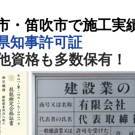
市・笛吹市で施工実
県知事許可証
他資格も多数保有！