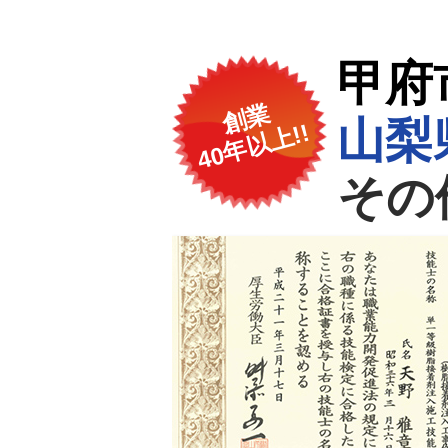
甲府
創業
山梨
40年以上!!
その