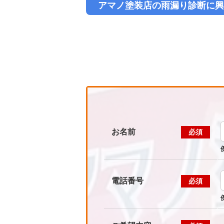
アマノ塗装店の雨漏り診断に
興
お名前
必須
電話番号
必須