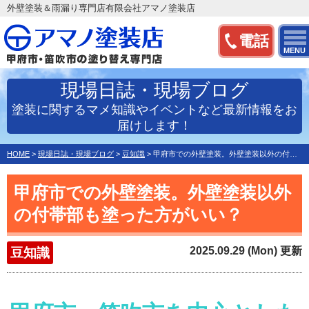
外壁塗装＆雨漏り専門店有限会社アマノ塗装店
電話
MENU
現場日誌・現場ブログ
塗装に関するマメ知識やイベントなど最新情報をお
届けします！
HOME
>
現場日誌・現場ブログ
>
豆知識
>
甲府市での外壁塗装。外壁塗装以外の付帯部も塗った方がいい？
甲府市での外壁塗装。外壁塗装以外
の付帯部も塗った方がいい？
2025.09.29 (Mon) 更新
豆知識