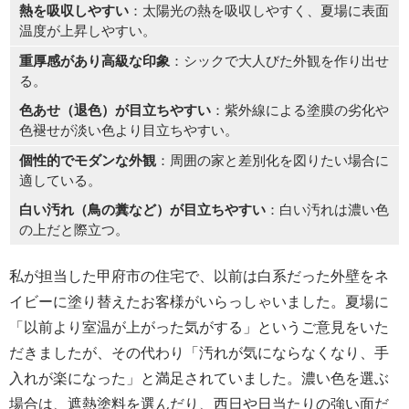
熱を吸収しやすい
：太陽光の熱を吸収しやすく、夏場に表面
温度が上昇しやすい。
重厚感があり高級な印象
：シックで大人びた外観を作り出せ
る。
色あせ（退色）が目立ちやすい
：紫外線による塗膜の劣化や
色褪せが淡い色より目立ちやすい。
個性的でモダンな外観
：周囲の家と差別化を図りたい場合に
適している。
白い汚れ（鳥の糞など）が目立ちやすい
：白い汚れは濃い色
の上だと際立つ。
私が担当した甲府市の住宅で、以前は白系だった外壁をネ
イビーに塗り替えたお客様がいらっしゃいました。夏場に
「以前より室温が上がった気がする」というご意見をいた
だきましたが、その代わり「汚れが気にならなくなり、手
入れが楽になった」と満足されていました。濃い色を選ぶ
場合は、遮熱塗料を選んだり、西日や日当たりの強い面だ