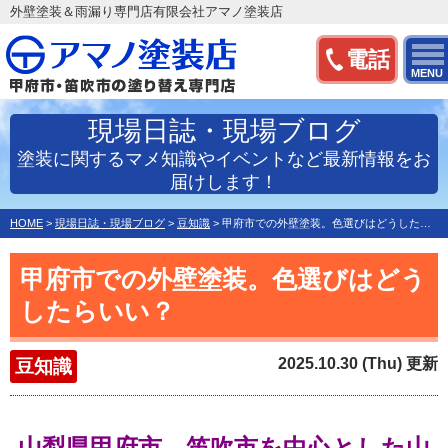
外壁塗装＆雨漏り専門店有限会社アマノ塗装店
電話
MENU
現場日誌・現場ブログ
塗装に関するマメ知識やイベントなど最新情報をお
届けします！
HOME
>
現場日誌・現場ブログ
>
豆知識
>
甲府市での外壁塗装。色選びはどうしたらいい？
甲府市での外壁塗装。色選びはどう
したらいい？
2025.10.30 (Thu) 更新
豆知識
山梨県甲府市、笛吹市を中心とした
山