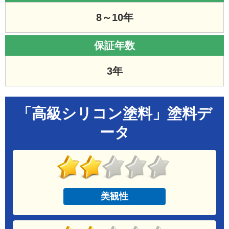
8～10年
保証年数
3年
「高級シリコン塗料」塗料デ
ータ
美観性