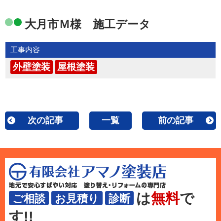
大月市Ｍ様 施工データ
工事内容
外壁塗装
屋根塗装
次の記事
一覧
前の記事
は
無料
で
ご相談
お見積り
診断
す!!