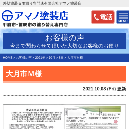
外壁塗装＆雨漏り専門店有限会社アマノ塗装店
電話
MENU
お客様の声
今まで関わらせて頂いた大切なお客様のお便り
HOME
>
お客様の声
>
2021年
>
10月
>
8日
>
大月市Ｍ様
大月市Ｍ様
2021.10.08 (Fri) 更新