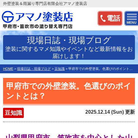
外壁塗装＆雨漏り専門店有限会社アマノ塗装店
電話
MENU
現場日誌・現場ブログ
塗装に関するマメ知識やイベントなど最新情報をお
届けします！
HOME
>
現場日誌・現場ブログ
>
豆知識
>
甲府市での外壁塗装。色選びのポイントとは？
甲府市での外壁塗装。色選びのポイ
ントとは？
2025.12.14 (Sun) 更新
豆知識
山梨県甲府市、笛吹市を中心とした
山