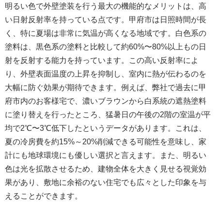
明るい色で外壁塗装を行う最大の機能的なメリットは、高
い日射反射率を持っている点です。甲府市は日照時間が長
く、特に夏場は非常に気温が高くなる地域です。白色系の
塗料は、黒色系の塗料と比較して約60%〜80%以上もの日
射を反射する能力を持っています。この高い反射率によ
り、外壁表面温度の上昇を抑制し、室内に熱が伝わるのを
大幅に防ぐ効果が期待できます。例えば、弊社で過去に甲
府市内のお客様宅で、濃いブラウンから白系統の遮熱塗料
に塗り替えを行ったところ、猛暑日の午後の2階の室温が平
均で2℃〜3℃低下したというデータがあります。これは、
夏の冷房費を約15%～20%削減できる可能性を意味し、家
計にも地球環境にも優しい選択と言えます。また、明るい
色は光を拡散させるため、建物全体を大きく見せる視覚効
果があり、敷地に余裕のない住宅でも広々とした印象を与
えることができます。