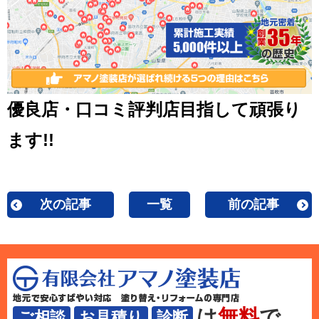
優良店・口コミ評判店目指して頑張り
ます!!
次の記事
一覧
前の記事
は
無料
で
ご相談
お見積り
診断