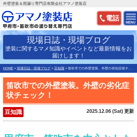
外壁塗装＆雨漏り専門店有限会社アマノ塗装店
電話
MENU
現場日誌・現場ブログ
塗装に関するマメ知識やイベントなど最新情報をお
届けします！
HOME
>
現場日誌・現場ブログ
>
豆知識
>
笛吹市での外壁塗装。外壁の劣化症状チェック！
笛吹市での外壁塗装。外壁の劣化症
状チェック！
2025.12.06 (Sat) 更新
豆知識