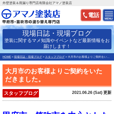
外壁塗装＆雨漏り専門店有限会社アマノ塗装店
電話
MENU
現場日誌・現場ブログ
塗装に関するマメ知識やイベントなど最新情報をお
届けします！
HOME
>
現場日誌・現場ブログ
>
スタッフブログ
>
大月市のお客様よりご契約をいただきました。
大月市のお客様よりご契約をいた
だきました。
2021.06.26 (Sat) 更新
スタッフブログ