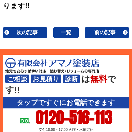
ります!!
次の記事
一覧
前の記事
は
無料
で
ご相談
お見積り
診断
す!!
タップですぐにお電話できます
0120-516-113
受付10:00～17:00 火曜・水曜定休