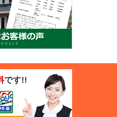
料
です!!