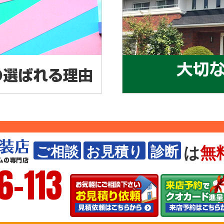
は
無
ご相談
お見積り
診断
6-113