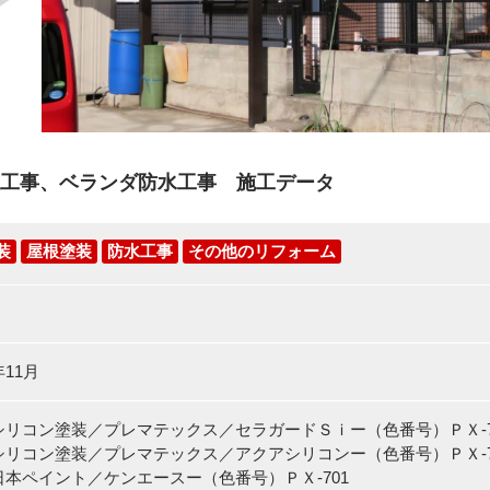
工事、ベランダ防水工事 施工データ
装
屋根塗装
防水工事
その他のリフォーム
11月
シリコン塗装／プレマテックス／セラガードＳｉー（色番号）ＰＸ-7
シリコン塗装／プレマテックス／アクアシリコンー（色番号）ＰＸ-7
日本ペイント／ケンエースー（色番号）ＰＸ-701