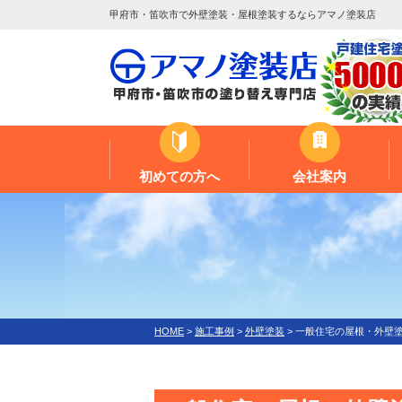
甲府市・笛吹市で外壁塗装・屋根塗装するならアマノ塗装店
初めての方へ
会社案内
HOME
>
施工事例
>
外壁塗装
>
一般住宅の屋根・外壁