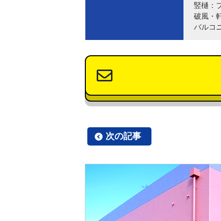
竪樋：
破風・
バルコ
次の記事