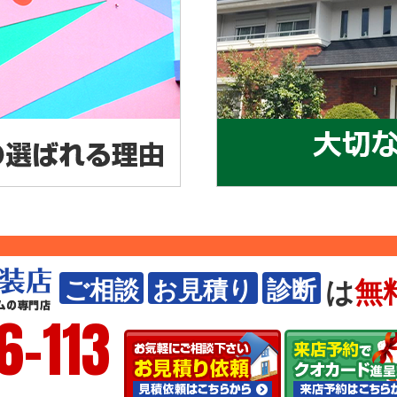
は
無
ご相談
お見積り
診断
6-113