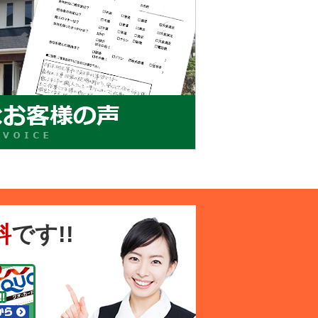
料
です!!