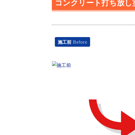
コンクリート打ち放し塗
施工前
Before