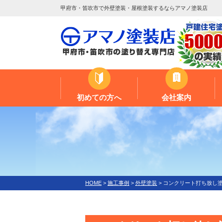
甲府市・笛吹市で外壁塗装・屋根塗装するならアマノ塗装店
初めての方へ
会社案内
HOME
>
施工事例
>
外壁塗装
>
コンクリート打ち放し塗