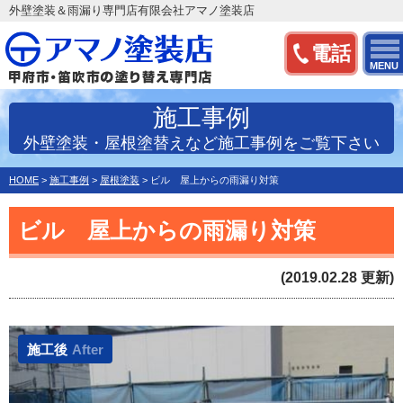
外壁塗装＆雨漏り専門店有限会社アマノ塗装店
電話
MENU
施工事例
外壁塗装・屋根塗替えなど施工事例をご覧下さい
HOME
>
施工事例
>
屋根塗装
>
ビル 屋上からの雨漏り対策
ビル 屋上からの雨漏り対策
(2019.02.28 更新)
施工後
After