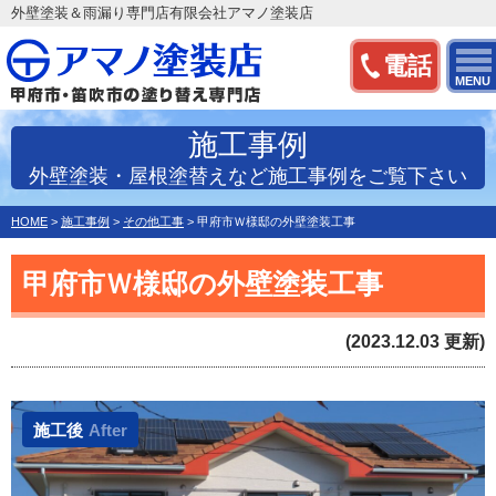
外壁塗装＆雨漏り専門店有限会社アマノ塗装店
電話
MENU
施工事例
外壁塗装・屋根塗替えなど施工事例をご覧下さい
HOME
>
施工事例
>
その他工事
>
甲府市Ｗ様邸の外壁塗装工事
甲府市Ｗ様邸の外壁塗装工事
(2023.12.03 更新)
施工後
After