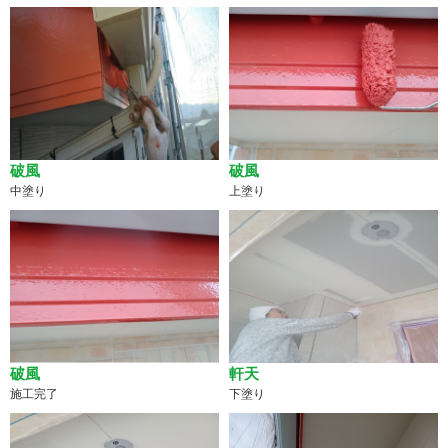
破風
破風
上塗り
中塗り
破風
軒天
施工完了
下塗り