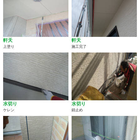
軒天
軒天
上塗り
施工完了
水切り
水切り
ケレン
錆止め