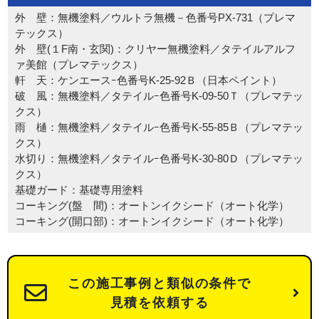
外 壁：無機塗料／ウルトラ無機－色番号PX-731（プレマ
テックス）
外 壁(１F南・玄関)：クリヤー無機塗料／タテイルアルフ
ァ美館（プレマテックス）
軒 天：ケンエースｰ色番号K-25-92Ｂ（日本ペイント）
破 風：無機塗料／タテイルｰ色番号K-09-50Ｔ（プレマテッ
クス）
雨 樋：無機塗料／タテイルｰ色番号K-55-85Ｂ（プレマテッ
クス）
水切り：無機塗料／タテイルｰ色番号K-30-80Ｄ（プレマテッ
クス）
基礎ガード：基礎専用塗料
コーキング(盤 間)：オートンイクシード（オート化学）
コーキング(開口部)：オートンイクシード（オート化学）
この施工事例と類似の条件で
見積を依頼する