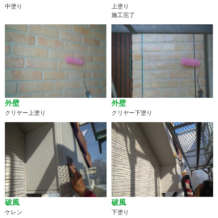
中塗り
上塗り
施工完了
外壁
外壁
クリヤー上塗り
クリヤー下塗り
破風
破風
ケレン
下塗り