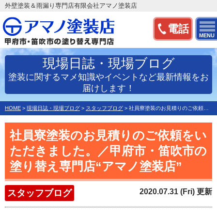
外壁塗装＆雨漏り専門店有限会社アマノ塗装店
電話
MENU
現場日誌・現場ブログ
塗装に関するマメ知識やイベントなど最新情報をお
届けします！
HOME
>
現場日誌・現場ブログ
>
スタッフブログ
>
社員寮塗装のお見積りのご依頼をいただきました。／甲府市・笛…
社員寮塗装のお見積りのご依頼をい
ただきました。／甲府市・笛吹市の
塗り替え専門店“アマノ塗装店”
2020.07.31 (Fri) 更新
スタッフブログ