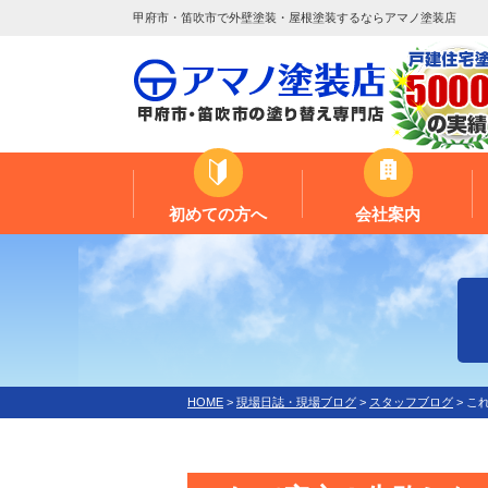
甲府市・笛吹市で外壁塗装・屋根塗装するならアマノ塗装店
初めての方へ
会社案内
HOME
>
現場日誌・現場ブログ
>
スタッフブログ
>
こ