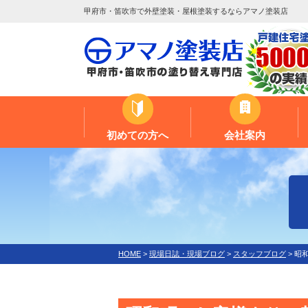
甲府市・笛吹市で外壁塗装・屋根塗装するならアマノ塗装店
初めての方へ
会社案内
HOME
>
現場日誌・現場ブログ
>
スタッフブログ
>
昭