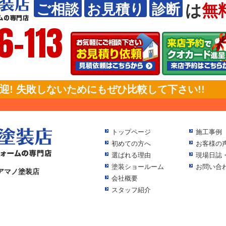
は
無
ご相談
お見積り
診断
6-113
! 失敗しないためにもぜひ比較して下さい!!
トップページ
施工事例
初めての方へ
お客様の
選ばれる理由
現場日誌
塗装ショールーム
お問い合
アマノ塗装店
会社概要
スタッフ紹介