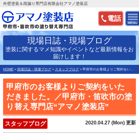
外壁塗装＆雨漏り専門店有限会社アマノ塗装店
電話
MENU
現場日誌・現場ブログ
塗装に関するマメ知識やイベントなど最新情報をお
届けします！
HOME
>
現場日誌・現場ブログ
>
スタッフブログ
>
甲府市のお客様よりご契約をいただきました。／甲府市・笛吹市…
甲府市のお客様よりご契約をいた
だきました。／甲府市・笛吹市の塗
り替え専門店“アマノ塗装店”
2020.04.27 (Mon) 更新
スタッフブログ