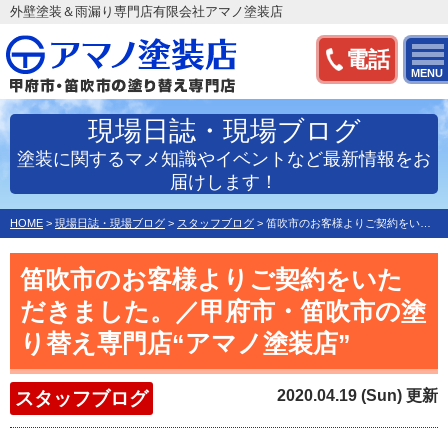
外壁塗装＆雨漏り専門店有限会社アマノ塗装店
電話
MENU
現場日誌・現場ブログ
塗装に関するマメ知識やイベントなど最新情報をお
届けします！
HOME
>
現場日誌・現場ブログ
>
スタッフブログ
>
笛吹市のお客様よりご契約をいただきました。／甲府市・笛吹市…
笛吹市のお客様よりご契約をいた
だきました。／甲府市・笛吹市の塗
り替え専門店“アマノ塗装店”
2020.04.19 (Sun) 更新
スタッフブログ