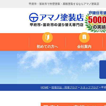
甲府市・笛吹市で外壁塗装・屋根塗装するならアマノ塗装店
初めての方へ
会社案内
HOME
>
現場日誌・現場ブログ
>
スタッフブログ
>
甲