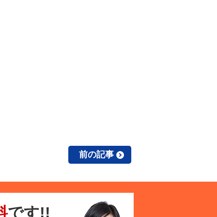
前の記事
料
です!!