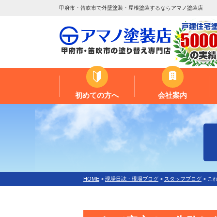
甲府市・笛吹市で外壁塗装・屋根塗装するならアマノ塗装店
初めての方へ
会社案内
HOME
>
現場日誌・現場ブログ
>
スタッフブログ
>
こ