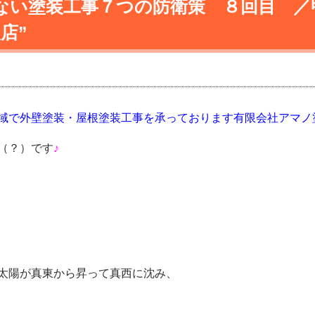
ない塗装工事７つの防衛策 ８回目 ／
装店”
域で外壁塗装・屋根塗装工事を承っております有限会社アマノ
（？）です
♪
太陽が真東から昇って真西に沈み、