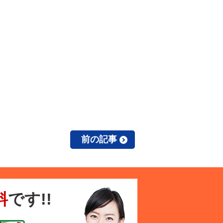
前の記事
料
です!!