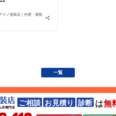
一覧
は
無
ご相談
お見積り
診断