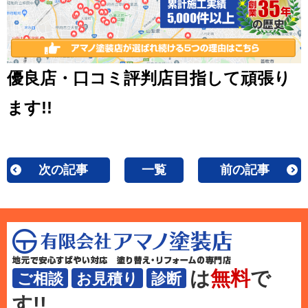
優良店・口コミ評判店目指して頑張り
ます!!
次の記事
一覧
前の記事
は
無料
で
ご相談
お見積り
診断
す!!