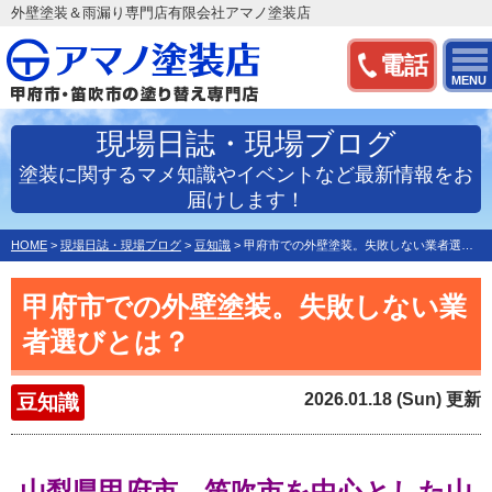
外壁塗装＆雨漏り専門店有限会社アマノ塗装店
電話
MENU
現場日誌・現場ブログ
塗装に関するマメ知識やイベントなど最新情報をお
届けします！
HOME
>
現場日誌・現場ブログ
>
豆知識
>
甲府市での外壁塗装。失敗しない業者選びとは？
甲府市での外壁塗装。失敗しない業
者選びとは？
2026.01.18 (Sun) 更新
豆知識
山梨県甲府市、笛吹市を中心とした
山