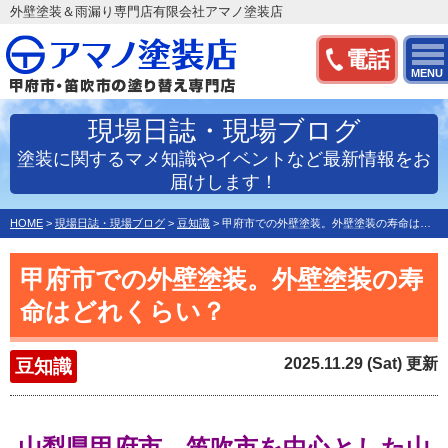
外壁塗装＆雨漏り専門店有限会社アマノ塗装店
電話
MENU
現場日誌・現場ブログ
塗装に関するマメ知識やイベントなど最新情報をお
届けします！
HOME
>
現場日誌・現場ブログ
>
豆知識
>
甲府市での外壁塗装。外壁塗装の寿命はどれくらい？
甲府市での外壁塗装。外壁塗装の寿
命はどれくらい？
2025.11.29 (Sat) 更新
豆知識
山梨県甲府市、笛吹市を中心とした
山