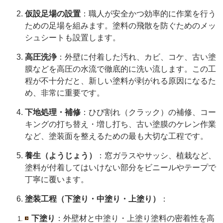
仮設足場の設置
：職人が安全かつ効率的に作業を行う
ための足場を組みます。塗料の飛散を防ぐためのメッ
シュシートも設置します。
高圧洗浄
：外壁に付着した汚れ、カビ、コケ、古い塗
膜などを高圧の水流で徹底的に洗い流します。この工
程が不十分だと、新しい塗料が剥がれる原因になるた
め、非常に重要です。
下地処理・補修
：ひび割れ（クラック）の補修、コー
キングの打ち替え・増し打ち、古い塗膜のケレン作業
など、塗装面を整えるための最も大切な工程です。
養生（ようじょう）
：窓ガラスやサッシ、植栽など、
塗料が付着してはいけない部分をビニールやテープで
丁寧に覆います。
塗装工程（下塗り・中塗り・上塗り）
：
下塗り
：外壁材と中塗り・上塗り塗料の密着性を高