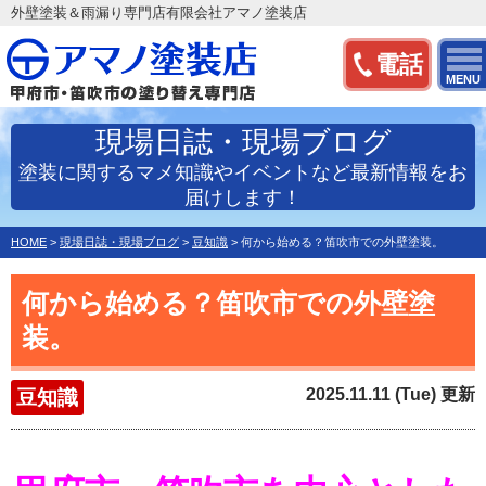
外壁塗装＆雨漏り専門店有限会社アマノ塗装店
電話
MENU
現場日誌・現場ブログ
塗装に関するマメ知識やイベントなど最新情報をお
届けします！
HOME
>
現場日誌・現場ブログ
>
豆知識
>
何から始める？笛吹市での外壁塗装。
何から始める？笛吹市での外壁塗
装。
2025.11.11 (Tue) 更新
豆知識