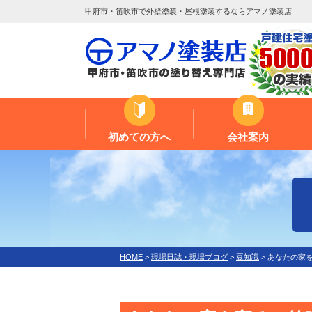
甲府市・笛吹市で外壁塗装・屋根塗装するならアマノ塗装店
初めての方へ
会社案内
HOME
>
現場日誌・現場ブログ
>
豆知識
>
あなたの家