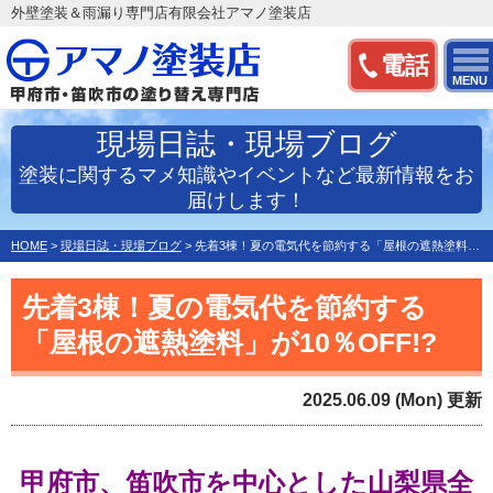
外壁塗装＆雨漏り専門店有限会社アマノ塗装店
電話
MENU
現場日誌・現場ブログ
塗装に関するマメ知識やイベントなど最新情報をお
届けします！
HOME
>
現場日誌・現場ブログ
>
先着3棟！夏の電気代を節約する「屋根の遮熱塗料」が10％O…
先着3棟！夏の電気代を節約する
「屋根の遮熱塗料」が10％OFF!?
2025.06.09 (Mon) 更新
甲府市、笛吹市を中心とした
山梨県全