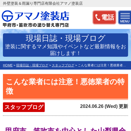
外壁塗装＆雨漏り専門店有限会社アマノ塗装店
電話
MENU
現場日誌・現場ブログ
塗装に関するマメ知識やイベントなど最新情報をお
届けします！
HOME
>
現場日誌・現場ブログ
>
スタッフブログ
>
こんな業者には注意！悪徳業者の特徴
こんな業者には注意！悪徳業者の特
徴
2024.06.26 (Wed) 更新
スタッフブログ
甲府市、笛吹市を中心とした
山梨県全