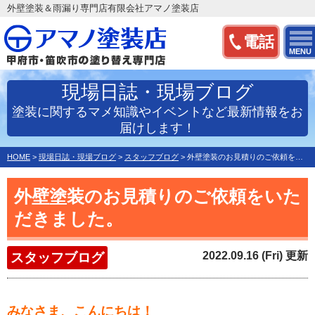
外壁塗装＆雨漏り専門店有限会社アマノ塗装店
電話
MENU
現場日誌・現場ブログ
塗装に関するマメ知識やイベントなど最新情報をお
届けします！
HOME
>
現場日誌・現場ブログ
>
スタッフブログ
>
外壁塗装のお見積りのご依頼をいただきました。
外壁塗装のお見積りのご依頼をいた
だきました。
2022.09.16 (Fri) 更新
スタッフブログ
みなさま、こんにちは！