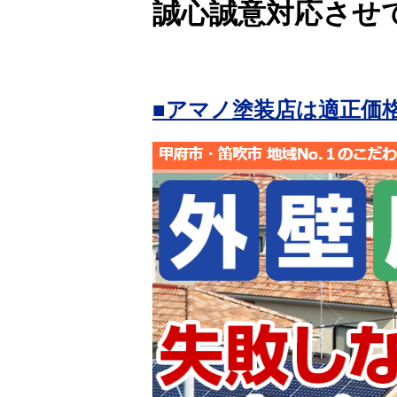
誠心誠意対応させ
■アマノ塗装店は適正価