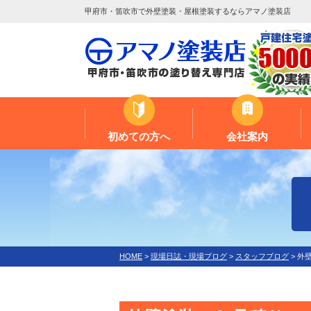
甲府市・笛吹市で外壁塗装・屋根塗装するならアマノ塗装店
初めての方へ
会社案内
HOME
>
現場日誌・現場ブログ
>
スタッフブログ
>
外