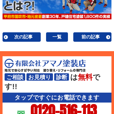
次の記事
一覧
前の記事
は
無料
で
ご相談
お見積り
診断
す!!
タップですぐにお電話できます
0120-516-113