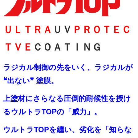
ＵＬＴＲＡ
ＵＶ
ＰＲＯＴＥＣ
ＴＶＥ
ＣＯＡＴＩＮＧ
ラジカル制御の先をいく、ラジカルが
❝出ない❞ 塗膜。
上塗材にさらなる圧倒的耐候性を授け
るウルトラТОPの「威力」。
ウルトラТОPを纏い、劣化を「知らな