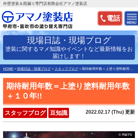
外壁塗装＆雨漏り専門店有限会社アマノ塗装店
電話
MENU
現場日誌・現場ブログ
塗装に関するマメ知識やイベントなど最新情報をお
届けします！
HOME
>
現場日誌・現場ブログ
>
スタッフブログ
>
期待耐用年数＝上塗り塗料耐用年数＋１０年!!
期待耐用年数＝上塗り塗料耐用年数
＋１０年!!
2022.02.17 (Thu) 更新
スタッフブログ
豆知識