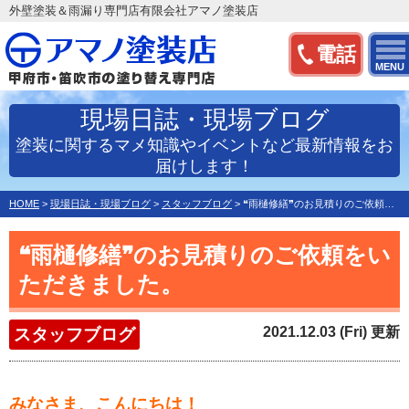
外壁塗装＆雨漏り専門店有限会社アマノ塗装店
電話
MENU
現場日誌・現場ブログ
塗装に関するマメ知識やイベントなど最新情報をお
届けします！
HOME
>
現場日誌・現場ブログ
>
スタッフブログ
>
❝雨樋修繕❞のお見積りのご依頼をいただきました。
❝雨樋修繕❞のお見積りのご依頼をい
ただきました。
2021.12.03 (Fri) 更新
スタッフブログ
みなさま、こんにちは！