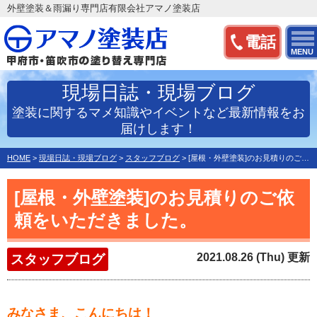
外壁塗装＆雨漏り専門店有限会社アマノ塗装店
電話
MENU
現場日誌・現場ブログ
塗装に関するマメ知識やイベントなど最新情報をお
届けします！
HOME
>
現場日誌・現場ブログ
>
スタッフブログ
>
[屋根・外壁塗装]のお見積りのご依頼をいただきました。
[屋根・外壁塗装]のお見積りのご依
頼をいただきました。
2021.08.26 (Thu) 更新
スタッフブログ
みなさま、こんにちは！