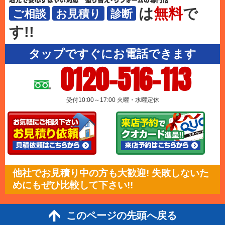
は
無料
で
ご相談
お見積り
診断
す!!
タップですぐにお電話できます
0120-516-113
受付10:00～17:00 火曜・水曜定休
他社でお見積り中の方も大歓迎! 失敗しないた
めにもぜひ比較して下さい!!
このページの先頭へ戻る