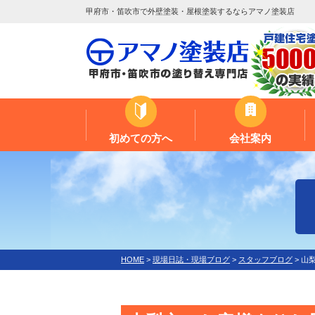
甲府市・笛吹市で外壁塗装・屋根塗装するならアマノ塗装店
初めての方へ
会社案内
HOME
>
現場日誌・現場ブログ
>
スタッフブログ
>
山