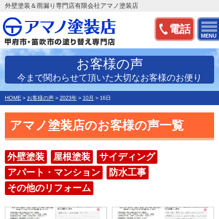
外壁塗装＆雨漏り専門店有限会社アマノ塗装店
電話
MENU
お客様の声
今まで関わらせて頂いた大切なお客様のお便り
HOME
>
お客様の声
>
2023年
>
10月
>
16日
アマノ塗装店のお客様の声一覧
外壁塗装
屋根塗装
サイディング
アパート・マンション
防水工事
その他のリフォーム